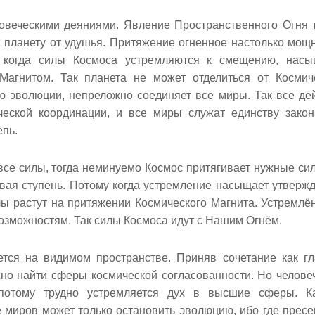
ловеческими деяниями. Явление Пространственного Огня 
 планету от удушья. Притяжение огненное настолько мощн
, когда силы Космоса устремляются к смещению, нас
Магнитом. Так планета не может отделиться от Космич
ию эволюции, непреложно соединяет все миры. Так все де
еской координации, и все миры служат единству закон
епь.
все силы, тогда неминуемо Космос притягивает нужные си
овая ступень. Потому когда устремление насыщает утверж
лы растут на притяжении Космического Магнита. Устремлё
озможностям. Так силы Космоса идут с Нашим Огнём.
ется на видимом пространстве. Приняв сочетание как г
но найти сферы космической согласованности. Но челове
 потому трудно устремляется дух в высшие сферы. К
е миров может только остановить эволюцию, ибо где пресе