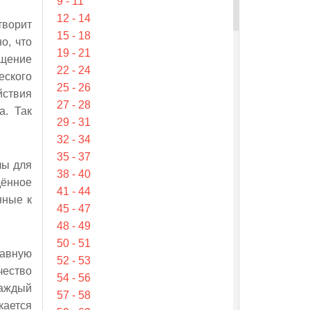
9 - 11
12 - 14
творит
15 - 18
о, что
19 - 21
ыщение
22 - 24
еского
25 - 26
йствия
27 - 28
а. Так
29 - 31
32 - 34
35 - 37
лы для
38 - 40
дённое
41 - 44
нные к
45 - 47
48 - 49
50 - 51
лавную
52 - 53
чество
54 - 56
аждый
57 - 58
кается