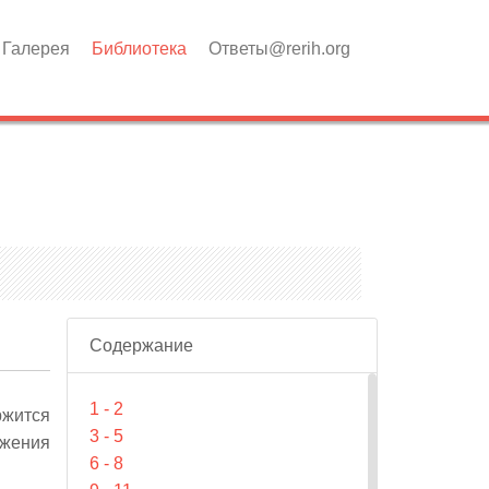
Галерея
Библиотека
Ответы@rerih.org
Содержание
1 - 2
ржится
3 - 5
яжения
6 - 8