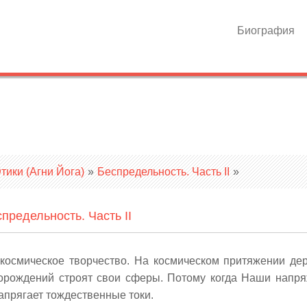
Биография
ики (Агни Йога)
»
Беспредельность. Часть II
»
предельность. Часть II
 космическое творчество. На космическом притяжении де
 порождений строят свои сферы. Потому когда Наши напр
апрягает тождественные токи.