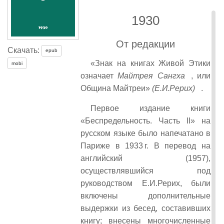
1930
От редакции
Скачать:
epub
«Знак на книгах Живой Этики
mobi
означает
Майтрея Сангха
, или
Община Майтреи»
(Е.И.Рерих)
.
Первое издание книги
«Беспредельность. Часть II» на
русском языке было напечатано в
Париже в 1933 г. В перевод на
английский (1957),
осуществлявшийся под
руководством Е.И.Рерих, были
включены дополнительные
выдержки из бесед, составивших
книгу; внесены многочисленные