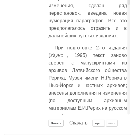
изменения, сделан ряд
перестановок, введена новая
нумерация параграфов. Всё это
предполагалось отразить и в
дальнейших русских изданиях.
При подготовке 2-го издания
(
Угунс
, 1995) текст заново
сверен с манускриптами из
архивов Латвийского общества
Рериха, Музея имени Н.Рериха в
Нью-Йорке и частных архивов;
внесены дополнения и изменения
(по доступным архивным
материалам Е.И.Рерих на русском
языке), как вошедшие в
Скачать:
английские издания, так и
Читать
epub
mobi
предназначенные для следующих