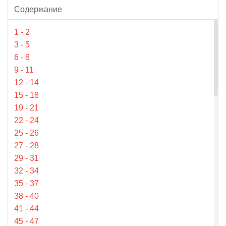
русских изданий, но до сих пор не
Содержание
публиковавшиеся.
1 - 2
Некоторые
3 - 5
малоупотребительные слова:
6 - 8
9 - 11
§4. Рекордировать —
12 - 14
фиксировать, запечатлеть (от
15 - 18
рекорды
).
19 - 21
§25 и др. Рекорды (от англ.
22 - 24
record
) — записи, анналы; всё
25 - 26
запечатлённое.
27 - 28
29 - 31
§49. Орудующий —
32 - 34
управляющий, действующий.
35 - 37
§60 и др. Сознание —
38 - 40
употребляется в значении
41 - 44
осознание, (о)сознавание
.
45 - 47