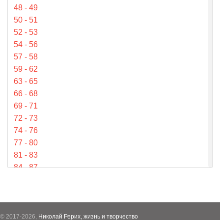
48 - 49
§162. Застойчивый — склонный
50 - 51
к застою.
52 - 53
54 - 56
§367, 372. Адверса (
лат.
) —
57 - 58
«противоположная».
59 - 62
63 - 65
66 - 68
69 - 71
72 - 73
74 - 76
77 - 80
81 - 83
84 - 87
88 - 92
93 - 97
98 - 101
102 - 104
© 2017-2026,
Николай Рерих, жизнь и творчество