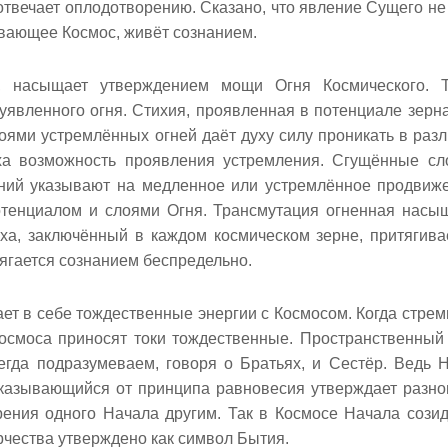
отвечает оплодотворению. Сказано, что явление Сущего не
ывающее Космос, живёт сознанием.
, насыщает утверждением мощи Огня Космического. 
уявленного огня. Стихия, проявленная в потенциале зерна
оями устремлённых огней даёт духу силу проникать в раз
ха возможность проявления устремления. Сгущённые сл
ний указывают на медленное или устремлённое продвиж
отенциалом и слоями Огня. Трансмутация огненная насы
ха, заключённый в каждом космическом зерне, притягива
ягается сознанием беспредельно.
ет в себе тождественные энергии с Космосом. Когда стрем
 Космоса приносят токи тождественные. Пространственный
егда подразумеваем, говоря о Братьях, и Сестёр. Ведь 
тказывающийся от принципа равновесия утверждает разно
рения одного Начала другим. Так в Космосе Начала сози
чества утверждено как символ Бытия.