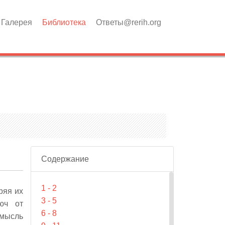
Галерея
Библиотека
Ответы@rerih.org
Содержание
1 - 2
ряя их
3 - 5
юч от
6 - 8
 мысль