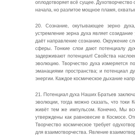
оплодотворяет всё сущее. Духотворчество 
начала, но разлитое мощное пламя, охват
20. Сознание, окутывающее зерно духа
устремление зерна духа являет созидание 
даёт направление сознанию. Окружение сл
сферы. Тонкие слои дают потенциалу ду
задерживают потенциал! Свойства наслое
эволюцию. Творчество духа измеряется п
эманациями пространства; и потенциал ду
энергии. Каждое космическое дыхание напр
21. Потенциал духа Наших Братьев заключа
эволюции, тогда можно сказать, что токи
живёт тем же импульсом. Конечно, Мы вс
утверждены как равновесие в Космосе. О
Творчество космическое требует одухотво
для взаимотворчества. Явление взаимотвор