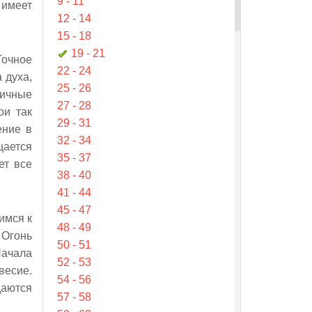
9 - 11
 имеет
12 - 14
15 - 18
19 - 21
Точное
22 - 24
 духа,
25 - 26
личные
27 - 28
ои так
29 - 31
ение в
32 - 34
щается
35 - 37
ет все
38 - 40
41 - 44
45 - 47
имся к
48 - 49
 Огонь
50 - 51
Начала
52 - 53
весие.
54 - 56
даются
57 - 58