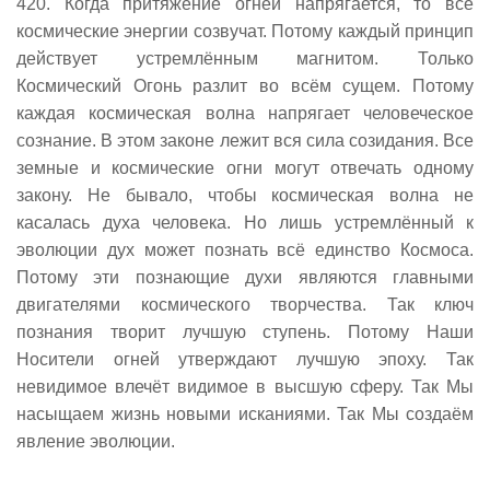
420. Когда притяжение огней напрягается, то все
космические энергии созвучат. Потому каждый принцип
действует устремлённым магнитом. Только
Космический Огонь разлит во всём сущем. Потому
каждая космическая волна напрягает человеческое
сознание. В этом законе лежит вся сила созидания. Все
земные и космические огни могут отвечать одному
закону. Не бывало, чтобы космическая волна не
касалась духа человека. Но лишь устремлённый к
эволюции дух может познать всё единство Космоса.
Потому эти познающие духи являются главными
двигателями космического творчества. Так ключ
познания творит лучшую ступень. Потому Наши
Носители огней утверждают лучшую эпоху. Так
невидимое влечёт видимое в высшую сферу. Так Мы
насыщаем жизнь новыми исканиями. Так Мы создаём
явление эволюции.