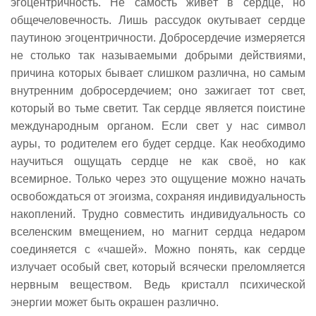
эгоцентричность. Не самость живёт в сердце, но
общечеловечность. Лишь рассудок окутывает сердце
паутиною эгоцентричности. Добросердечие измеряется
не столько так называемыми добрыми действиями,
причина которых бывает слишком различна, но самым
внутренним добросердечием; оно зажигает тот свет,
который во тьме светит. Так сердце является поистине
международным органом. Если свет у нас символ
ауры, то родителем его будет сердце. Как необходимо
научиться ощущать сердце не как своё, но как
всемирное. Только через это ощущение можно начать
освобождаться от эгоизма, сохраняя индивидуальность
накоплений. Трудно совместить индивидуальность со
вселенским вмещением, но магнит сердца недаром
соединяется с «чашей». Можно понять, как сердце
излучает особый свет, который всячески преломляется
нервным веществом. Ведь кристалл психической
энергии может быть окрашен различно.