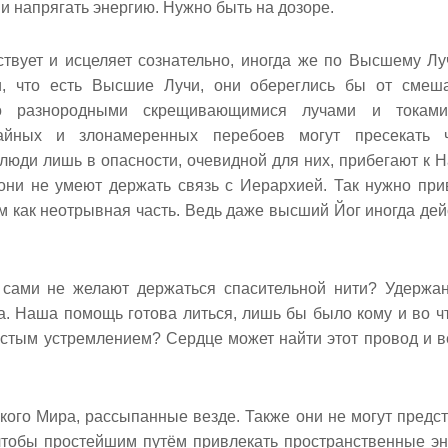
и напрягать энергию. Нужно быть на дозоре.
твует и исцеляет сознательно, иногда же по Высшему Лу
, что есть Высшие Лучи, они обереглись бы от смеш
ено разнородными скрещивающимися лучами и токами
айных и злонамеренных перебоев могут пресекать ч
 люди лишь в опасности, очевидной для них, прибегают к Н
они не умеют держать связь с Иерархией. Так нужно при
им как неотрывная часть. Ведь даже высший Йог иногда дей
 сами не желают держаться спасительной нити? Удержа
. Наша помощь готова литься, лишь бы было кому и во чт
стым устремлением? Сердце может найти этот провод и 
кого Мира, рассыпанные везде. Также они не могут предст
 чтобы простейшим путём привлекать пространственные эн