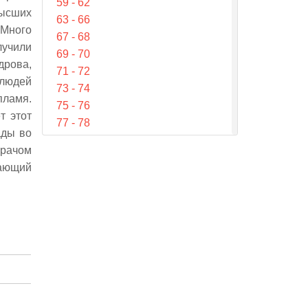
59 - 62
ысших
63 - 66
 Много
67 - 68
лучили
69 - 70
дрова,
71 - 72
 людей
73 - 74
пламя.
75 - 76
т этот
77 - 78
ады во
79 - 80
врачом
81 - 83
щающий
84 - 86
87 - 89
90 - 92
93 - 96
97 - 98
99 - 100
101 - 104
105 - 106