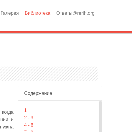
Галерея
Библиотека
Ответы@rerih.org
Содержание
1
 когда
2 - 3
ении и
4 - 6
нужна