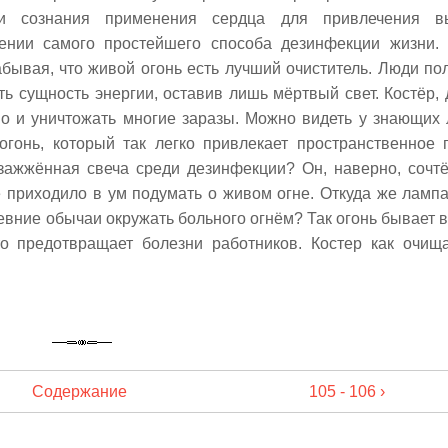
ти сознания применения сердца для привлечения в
ении самого простейшего способа дезинфекции жизни.
абывая, что живой огонь есть лучший очиститель. Люди по
ь сущность энергии, оставив лишь мёртвый свет. Костёр, 
во и уничтожать многие заразы. Можно видеть у знающих
огонь, который так легко привлекает пространственное 
зажжённая свеча среди дезинфекции? Он, наверно, сочтё
 приходило в ум подумать о живом огне. Откуда же ламп
ревние обычаи окружать больного огнём? Так огонь бывает 
то предотвращает болезни работников. Костер как очи
Содержание
105 - 106 ›