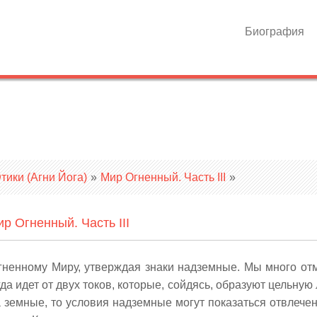
Биография
ики (Агни Йога)
»
Мир Огненный. Часть III
»
р Огненный. Часть III
гненному Миру, утверждая знаки надземные. Мы много от
а идет от двух токов, которые, сойдясь, образуют цельную
а земные, то условия надземные могут показаться отвлече