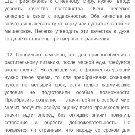
111. Приближаясь к Огненному Миру, нужно твëрдо
усвоить качество постоянства. Очень нелëгкое
качество в связи с подвижностью. Оба качества не
значат лишь жевать ту же корку или суетиться в той же
мышеловке. Нелегко утвердить эти качества в духе,
когда не отставлены трëхмерные ограничения.
112. Правильно замечено, что для приспособления к
растительному питанию, после мясной еды, требуется
около трëх лет. Но если для чисто физических условий
нужно такое время, то для преображения сознания
нужен не меньший срок, если только кармические
условия не подготовили особые возможности.
Преобразить сознание — значит войти в особый мир;
значит получить особую оценку всего происходящего;
значит идти вперëд без оглядки; значит покинуть
сетования и обрести доброжелательность. Не
покажется ли странным, что наряду со сроком для