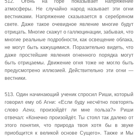
512. Огонь на горе показывает напряжение
атмосферы. Не случайно народ называет эти огни
вестниками. Напряжение сказывается в серебряном
свете. Даже такое очевидное явление многие будут
отрицать. Многие скажут о галлюцинации, забывая, что
многие реальные подробности, как освещение облака,
не могут быть кажущимися. Поразительно видеть, что
даже простейшие явления огненного порядка могут
быть отрицаемы. Движение огня тоже не могло быть
предусмотрено иллюзией. Действительно эти огни —
вестники.
513. Один начинающий ученик спросил Риши, который
говорил ему об Агни: «Если буду несчётно повторять
слово
Агни,
произойдёт ли мне польза?» Риши
отвечал: «Конечно произойдёт. Ты стоял так далеко от
этого понятия, что природа твоя хотя бы в звуке
приобщится к великой основе Сущего». Также и Мы