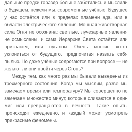
дальние предки гораздо больше заботились и мыслили
о будущем, нежели мы, современные учëные. Будущее
у нас остаëтся или в пределах пламени ада, или в
области электрического явления. Мощная животворная
сила Огня не осознана; светлые, лучезарные явления
не осмыслены, и сама Иерархия Света остаëтся или
призраком, или пугалом. Очень многие хотят
уклониться от будущего, предпочитая назвать себя
пылью. Но даже учëные содрогаются при вопросе — не
желают ли они пройти через Огонь?
Между тем, как много раз мы бывали выведены из
трëхмерного состояния! Когда мы мыслим, разве мы
замечаем время или температуру? Мы совершенно не
замечаем множество минут, которые сливаются в один
миг или превращаются в вечность. Такие опыты
происходят ежедневно, и каждый может усмотреть
прекрасные феномены.