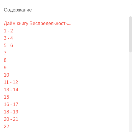
Содержание
Даём книгу Беспредельность...
1 - 2
3 - 4
5 - 6
7
8
9
10
11 - 12
13 - 14
15
16 - 17
18 - 19
20 - 21
22