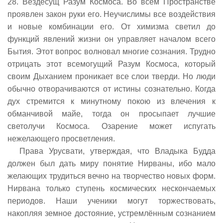
28. Вездесущ Разум Космоса. Во всём Пространстве
проявлен закон руки его. Неучислимы все воздействия
и новые комбинации его. От химизма светил до
функций явлений жизни он управляет началом всего
Бытия. Этот вопрос волновал многие сознания. Трудно
отрицать этот всемогущий Разум Космоса, который
своим Дыханием проникает все слои тверди. Но люди
обычно отворачиваются от истины сознательно. Когда
дух стремится к минутному покою из влечения к
обманчивой майе, тогда он просыпает лучшие
светолучи Космоса. Озарение может испугать
нежелающего просветления.
Права Урусвати, утверждая, что Владыка Будда
должен был дать миру понятие Нирваны, ибо мало
желающих трудиться вечно на творчество новых форм.
Нирвана только ступень космических нескончаемых
периодов. Наши ученики могут торжествовать,
накопляя земное достояние, устремлённым сознанием