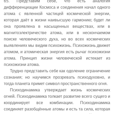
65. Представим себе, что есть аналогия
дифференциации Космоса и соединения начал одного
атома с явленной частицей космической энергии,
которая даёт в жизни наивысшую гармонию; будет ли
она проявлена в насыщенных веществах, или в
магнитоэлектричестве атома, или в нескончаемом
поиске человеческого духа, но во всех космических
выявлениях мы видим психожизнь. Психожизнь движет
атомом, и атомическая энергия есть рычаг психожизни
атома. Принцип жизни человеческой истекает из
психожизни атома.
Трудно представить себе как одоление ограничение
сознания; но научимся прозревать психодуховно, и
тогда планета примет символ пространственного огня.
Психодинамика утверждает жизнь космических
огней. Психодинамика толкает развитие всего сущего и
координирует все комбинации. Психодинамика
соединяет разобщённые атомы и есть та сила, которая