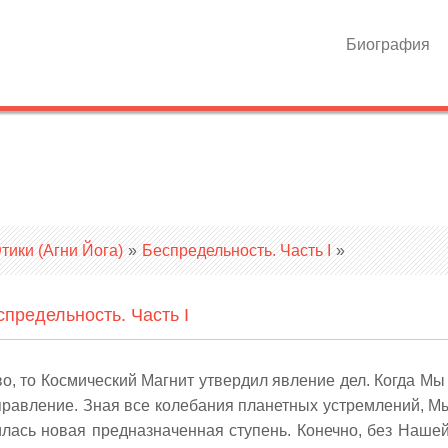
Биография
ики (Агни Йога)
»
Беспредельность. Часть I
»
спредельность. Часть I
во, то Космический Магнит утвердил явление дел. Когда Мы
аправление. Зная все колебания планетных устремлений, М
илась новая предназначенная ступень. Конечно, без Наше