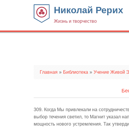
Николай Рерих
Жизнь и творчество
Вы здесь
Главная
»
Библиотека
»
Учение Живой Эт
Бе
309. Когда Мы привлекали на сотрудничест
выбор течения светил, то Магнит указал н
мощность нового устремления. Так утверд