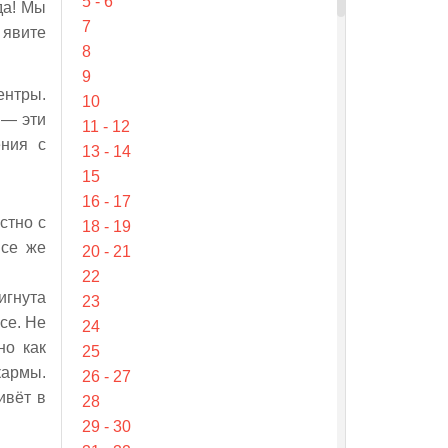
5 - 6
да! Мы
7
 явите
8
9
ентры.
10
 — эти
11 - 12
ения с
13 - 14
15
16 - 17
стно с
18 - 19
Все же
20 - 21
22
игнута
23
се. Не
24
но как
25
кармы.
26 - 27
ивёт в
28
29 - 30