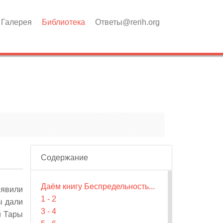
Галерея
Библиотека
Ответы@rerih.org
Содержание
Даём книгу Беспредельность...
 явили
1 - 2
ы дали
3 - 4
й Тары