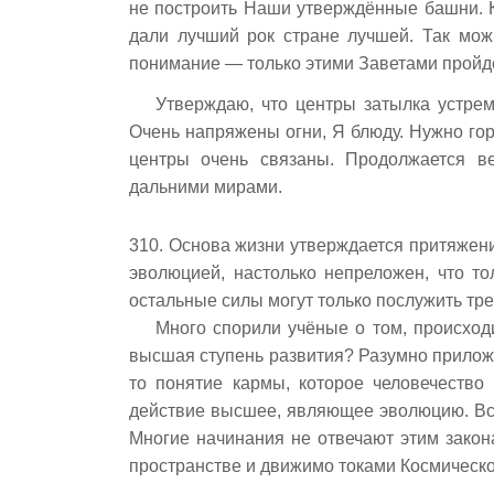
не построить Наши утверждённые башни. Ко
дали лучший рок стране лучшей. Так мож
понимание — только этими Заветами пройд
Утверждаю, что центры затылка устре
Очень напряжены огни, Я блюду. Нужно гор
центры очень связаны. Продолжается в
дальними мирами.
310. Основа жизни утверждается притяжени
эволюцией, настолько непреложен, что то
остальные силы могут только послужить тр
Много спорили учёные о том, происходи
высшая ступень развития? Разумно прилож
то понятие кармы, которое человечество
действие высшее, являющее эволюцию. Вс
Многие начинания не отвечают этим закон
пространстве и движимо токами Космическо