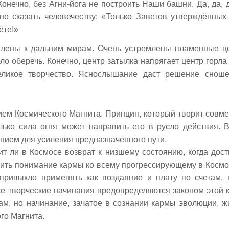
нечно, без Агни-йога не построить Наши башни. Да, да, 
но сказать человечеству: «Только Заветов утверждённых
ёте!»
млены к дальним мирам. Очень устремлены пламенные ц
ло оберечь. Конечно, центр затылка напрягает центр горла
еликое творчество. Яснослышание даст решение снош
ем Космического Магнита. Принцип, который творит совме
лько сила огня может направить его в русло действия. 
ением для усиления предназначенного пути.
т ли в Космосе возврат к низшему состоянию, когда дост
ить понимание кармы ко всему прогрессирующему в Космо
 привыкло применять как воздаяние и плату по счетам, 
е творческие начинания предопределяются законом этой 
ам, но начинание, зачатое в сознании кармы эволюции, ж
го Магнита.