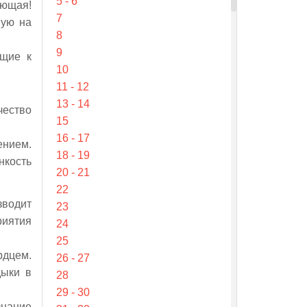
5 - 6
еющая!
7
ную на
8
9
ущие к
10
11 - 12
13 - 14
чество
15
16 - 17
ением.
18 - 19
нкость
20 - 21
22
зводит
23
риятия
24
25
рдцем.
26 - 27
дыки в
28
29 - 30
знание