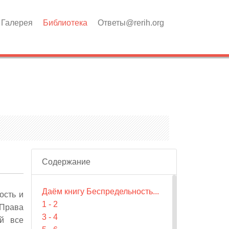
Галерея
Библиотека
Ответы@rerih.org
Содержание
Даём книгу Беспредельность...
ость и
1 - 2
 Права
3 - 4
ий все