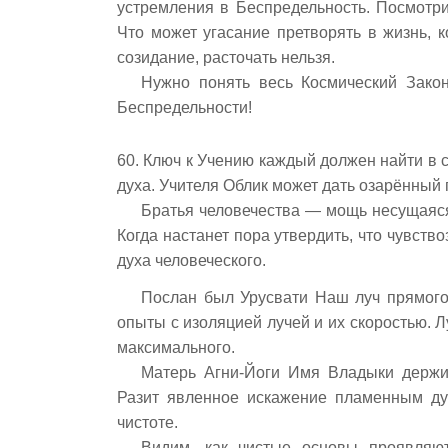
устремления в Беспредельность. Посмотр
Что может угасание претворять в жизнь, 
созидание, расточать нельзя.
Нужно понять весь Космический Зако
Беспредельности!
60. Ключ к Учению каждый должен найти в 
духа. Учителя Облик может дать озарённый 
Братья человечества — мощь несущаяся
Когда настанет пора утвердить, что чувство
духа человеческого.
Послан был Урусвати Наш луч прямого
опыты с изоляцией лучей и их скоростью. Л
максимального.
Матерь Агни-Йоги Имя Владыки держи
Разит явленное искажение пламенным ду
чистоте.
Видим, как чистые основы проявляю