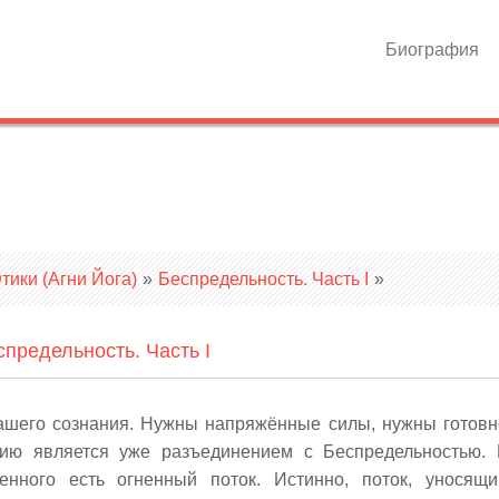
Биография
ики (Агни Йога)
»
Беспредельность. Часть I
»
спредельность. Часть I
ашего сознания. Нужны напряжённые силы, нужны готовн
нию является уже разъединением с Беспредельностью.
венного есть огненный поток. Истинно, поток, уносящ