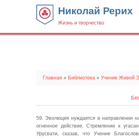
Николай Рерих
Жизнь и творчество
Вы здесь
Главная
»
Библиотека
»
Учение Живой Эт
Бе
59. Эволюция нуждается в направлении н
огненное действие. Стремление к угаса
Урусвати, сказав, что Учение Благосло