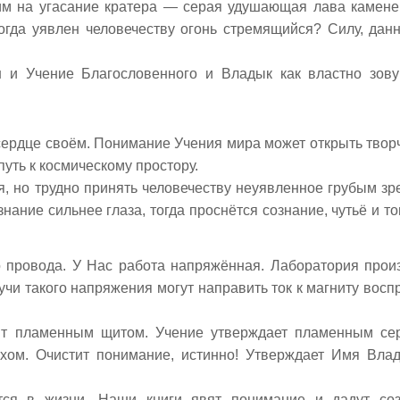
им на угасание кратера — серая удушающая лава камен
когда уявлен человечеству огонь стремящийся? Силу, дан
н и Учение Благословенного и Владык как властно зов
сердце своём. Понимание Учения мира может открыть твор
путь к космическому простору.
, но трудно принять человечеству неуявленное грубым зр
знание сильнее глаза, тогда проснётся сознание, чутьё и то
 провода. У Нас работа напряжённая. Лаборатория прои
учи такого напряжения могут направить ток к магниту восп
т пламенным щитом. Учение утверждает пламенным се
хом. Очистит понимание, истинно! Утверждает Имя Вла
тся в жизни. Наши книги явят понимание и дадут со