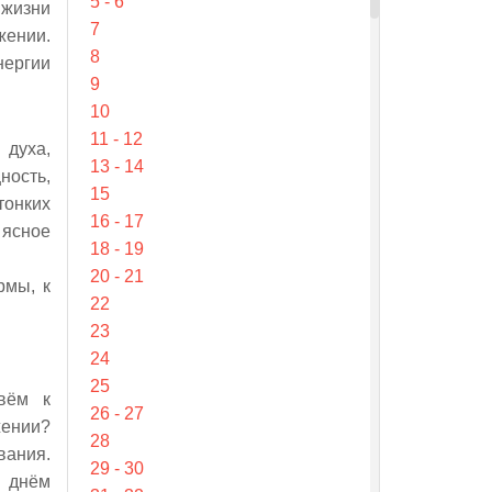
5 - 6
 жизни
7
жении.
8
нергии
9
10
11 - 12
 духа,
13 - 14
ность,
15
тонких
16 - 17
 ясное
18 - 19
20 - 21
рмы, к
22
23
24
25
вём к
26 - 27
жении?
28
вания.
29 - 30
 днём