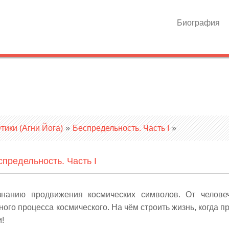
Биография
ики (Агни Йога)
»
Беспредельность. Часть I
»
спредельность. Часть I
знанию продвижения космических символов. От челове
ого процесса космического. На чём строить жизнь, когда п
!