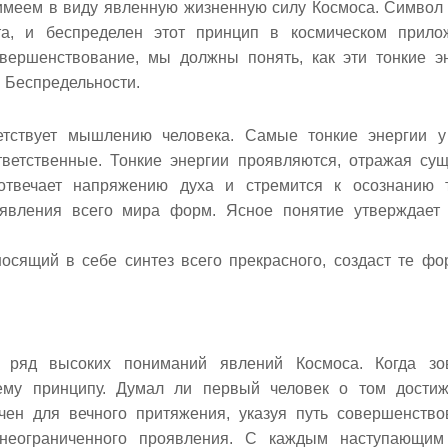
 имеем в виду явленную жизненную силу Космоса. Символ
та, и беспределен этот принцип в космическом прило
вершенствование, мы должны понять, как эти тонкие э
в Беспредельности.
етствует мышлению человека. Самые тонкие энергии у
ветственные. Тонкие энергии проявляются, отражая сущ
твечает напряжению духа и стремится к осознанию 
 явления всего мира форм. Ясное понятие утверждает
сящий в себе синтез всего прекрасного, создаст те фо
 ряд высоких пониманий явлений Космоса. Когда зо
шему принципу. Думал ли первый человек о том дости
ен для вечного притяжения, указуя путь совершенство
 неограниченного проявления. С каждым наступающим