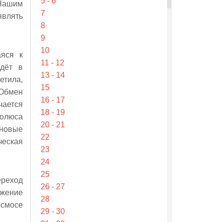
5 - 6
 Нашим
7
являть
8
9
10
аяся к
11 - 12
йдёт в
13 - 14
етила,
15
 Обмен
16 - 17
чается
18 - 19
полюса
20 - 21
 новые
22
ческая
23
24
25
ереход
26 - 27
ижение
28
осмосе
29 - 30