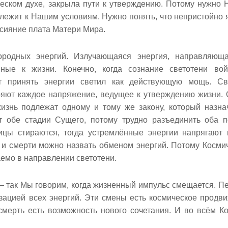
ческом духе, закрыла пути к утверждению. Потому нужно
длежит к Нашим условиям. Нужно понять, что непристойно 
м сияние плата Матери Мира.
нородных энергий. Излучающаяся энергия, направляющ
ённые к жизни. Конечно, когда сознание светотени во
т принять энергии светил как действующую мощь. Св
яют каждое напряжение, ведущее к утверждению жизни.
жизнь подлежат одному и тому же закону, который назна
т обе стадии Сущего, потому трудно разъединить оба 
ницы стираются, тогда устремлённые энергии напрягают
 и смерти можно назвать обменом энергий. Потому Косми
аемо в направлении светотени.
 так Мы говорим, когда жизненный импульс смещается. П
изацией всех энергий. Эти смены есть космическое продв
смерть есть возможность нового сочетания. И во всём К