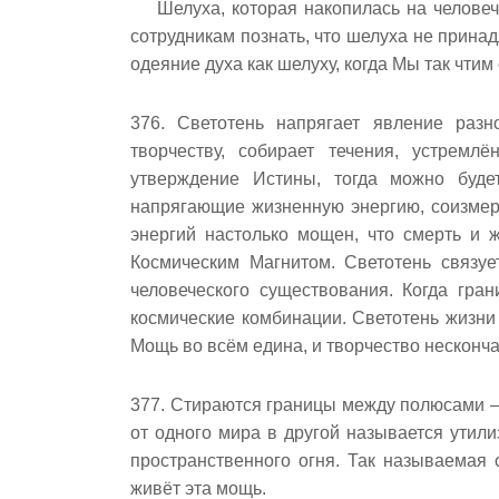
Шелуха, которая накопилась на челове
сотрудникам познать, что шелуха не прина
одеяние духа как шелуху, когда Мы так чти
376. Светотень напрягает явление раз
творчеству, собирает течения, устремл
утверждение Истины, тогда можно буде
напрягающие жизненную энергию, соизмер
энергий настолько мощен, что смерть и 
Космическим Магнитом. Светотень связуе
человеческого существования. Когда гра
космические комбинации. Светотень жизни
Мощь во всём едина, и творчество несконч
377. Стираются границы между полюсами —
от одного мира в другой называется утил
пространственного огня. Так называемая 
живёт эта мощь.