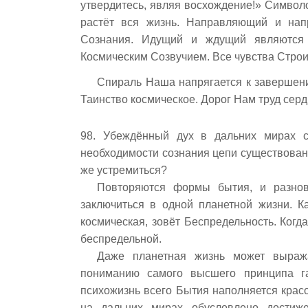
утвердитесь, являя восхождение!» Символ
растёт вся жизнь. Направляющий и нап
Сознания. Идущий и ждущий являются
Космическим Созвучием. Все чувства Строит
Спираль Наша напрягается к завершению
Таинство космическое. Дорог Нам труд серд
98. Убеждённый дух в дальних мирах с
необходимости сознания цепи существовани
же устремиться?
Повторяются формы бытия, и разнов
заключиться в одной планетной жизни. К
космическая, зовёт Беспредельность. Когд
беспредельной.
Даже планетная жизнь может выража
пониманию самого высшего принципа га
психожизнь всего Бытия наполняется крас
на дальних мирах обусловлено достиже