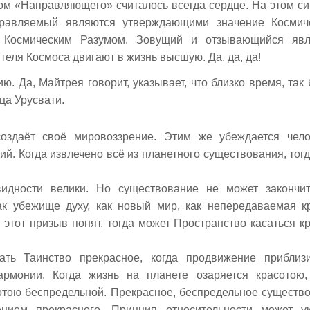
ом «Направляющего» считалось всегда сердце. На этом с
равляемый являются утверждающими значение Космич
 Космическим Разумом. Зовущий и отзывающийся явл
еля Космоса двигают в жизнь высшую. Да, да, да!
. Да, Майтрея говорит, указывает, что близко время, так 
ца Урусвати.
оздаёт своё мировоззрение. Этим же убеждается чел
й. Когда извлечено всё из планетного существования, тогд
идности велики. Но существование не может закончи
ак убежище духу, как новый мир, как непередаваемая к
а этот призыв понят, тогда может Пространство касаться к
ть Таинство прекрасное, когда продвижение приблиз
рмонии. Когда жизнь на планете озаряется красотою,
отою беспредельной. Прекрасное, беспредельное существ
нием прекрасного. Принцип относительности может ук