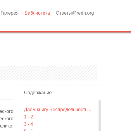
Галерея
Библиотека
Ответы@rerih.org
Содержание
Даём книгу Беспредельность...
еского
1 - 2
еского
3 - 4
елико;