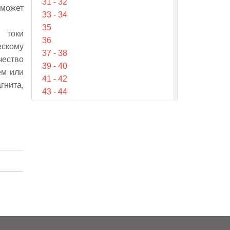
31 - 32
 может
33 - 34
35
 токи
36
ескому
37 - 38
чество
39 - 40
ём или
41 - 42
гнита,
43 - 44
45 - 46
47 - 48
49 - 50
51 - 52
53 - 54
55 - 56
57 - 58
59 - 60
61 - 62
63 - 64