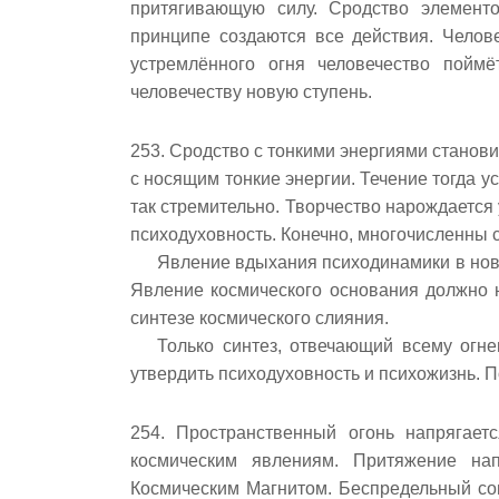
притягивающую силу. Сродство элемент
принципе создаются все действия. Челове
устремлённого огня человечество поймё
человечеству новую ступень.
253. Сродство с тонкими энергиями станов
с носящим тонкие энергии. Течение тогда у
так стремительно. Творчество нарождается
психодуховность. Конечно, многочисленны
Явление вдыхания психодинамики в нов
Явление космического основания должно 
синтезе космического слияния.
Только синтез, отвечающий всему огн
утвердить психодуховность и психожизнь. 
254. Пространственный огонь напрягает
космическим явлениям. Притяжение нап
Космическим Магнитом. Беспредельный со