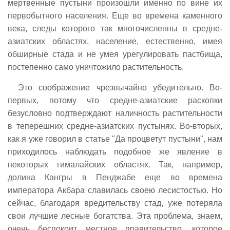
мертвенные пустыни произошли именно по вине их
первобытного населения. Еще во времена каменного
века, следы которого так многочисленны в средне-
азиатских областях, население, естественно, имея
обширные стада и не умея урегулировать пастбища,
постепенно само уничтожило растительность.
Это соображение чрезвычайно убедительно. Во-
первых, потому что средне-азиатские раскопки
безусловно подтверждают наличность растительности
в теперешних средне-азиатских пустынях. Во-вторых,
как я уже говорил в статье "Да процветут пустыни", нам
приходилось наблюдать подобное же явление в
некоторых гималайских областях. Так, например,
долина Кангры в Пенджабе еще во времена
императора Акбара славилась своею лесистостью. Но
сейчас, благодаря вредительству стад, уже потеряла
свои лучшие лесные богатства. Эта проблема, знаем,
очень беспокоит местное правительство, которое