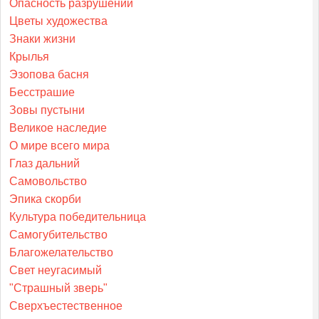
Опасность разрушений
Цветы художества
Знаки жизни
Крылья
Эзопова басня
Бесстрашие
Зовы пустыни
Великое наследие
О мире всего мира
Глаз дальний
Самовольство
Эпика скорби
Культура победительница
Самогубительство
Благожелательство
Свет неугасимый
"Страшный зверь"
Сверхъестественное