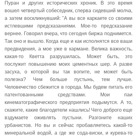
Пуран и других исторических хроник. В это время
вошел четвертый собеседник, сперва сидевший молча,
а затем воскликнувший: "А вы все каркаете со своими
истлевшими предсказаниями. Мое-то предсказание
вернее. Говорил вчера, что сегодня биржа поднимется.
Так оно и вышло. Когда еще и как исполнятся все ваши
предвидения, а мое уже в кармане. Велика важность,
какая-то Кветта разрушилась. Может быть, это
послужит повышению моих цементных шер. А разве
засуха, о которой вы так вопите, не может быть
полезна? Чем больше пустынь, тем лучше.
Человечество сбежится в города. Мы будем питать его
патентованными средствами. Мои паи
кинематографического предприятия подымутся. А то,
скажите, какие благодетели нашлись! Чего доброго еще
вздумаете оживлять пустыни. Разгоните наших
урбанистов. Но вы и сейчас пробавляетесь какой-то
минеральной водой, а где же сода-виски, и курева-то