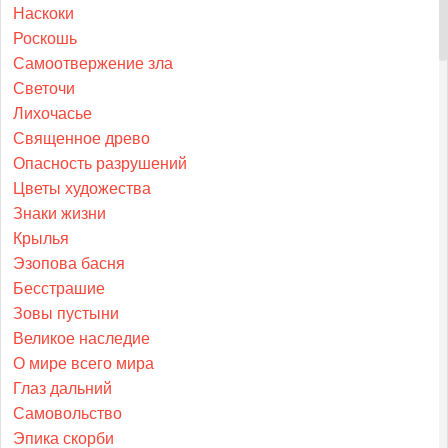
Наскоки
Роскошь
Самоотвержение зла
Светочи
Лихочасье
Священное древо
Опасность разрушений
Цветы художества
Знаки жизни
Крылья
Эзопова басня
Бесстрашие
Зовы пустыни
Великое наследие
О мире всего мира
Глаз дальний
Самовольство
Эпика скорби