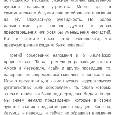
поглощаются песками. Ужасная картина мертвенной
пустыни начинает угрожать. Много где в
самомнительном безумии еще не обращают внимания
на эту злосчастную очевидность. Но более
дальнозоркие уже спешно думают о мерах
предотвращения или хотя бы уменьшения несчастий.
Вот и скажите после этой очевидности, что
предусмотренное когда-то было неверно".
Третий собеседник напомнил и о библейских
пророчествах: "Когда гремели устрашающие голоса
Амоса и Иезекииля, Исайи и других провидцев, то,
наверное, их современники смеялись и поносили их.
Можно представить, в каких гнусных, издевательских
ругательствах были оскорбляемы те, слова которых
затем исторически были подтверждены. Ведь и теперь
мы знаем немало предвидений, которые в своем
чувстве знания предвосхищают грядущее. Конечно,
безумцы и невежды и сейчас не обращают внимания