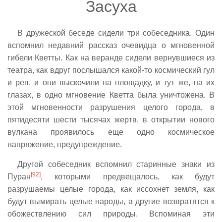
Засуха
В дружеской беседе сидели три собеседника. Один
вспомнил недавний рассказ очевидца о мгновенной
гибели Кветты. Как на веранде сидели вернувшиеся из
театра, как вдруг послышался какой-то космический гул
и рев, и они выскочили на площадку, и тут же, на их
глазах, в одно мгновение Кветта была уничтожена. В
этой мгновенности разрушения целого города, в
пятидесяти шести тысячах жертв, в открытии нового
вулкана проявилось еще одно космическое
напряжение, предупреждение.
Другой собеседник вспомнил старинные знаки из
[92]
Пуран
, которыми предвещалось, как будут
разрушаемы целые города, как иссохнет земля, как
будут вымирать целые народы, а другие возвратятся к
обожествлению сил природы. Вспоминая эти