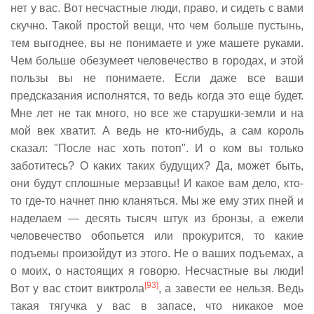
нет у вас. Вот несчастные люди, право, и сидеть с вами
скучно. Такой простой вещи, что чем больше пустынь,
тем выгоднее, вы не понимаете и уже машете руками.
Чем больше обезумеет человечество в городах, и этой
пользы вы не понимаете. Если даже все ваши
предсказания исполнятся, то ведь когда это еще будет.
Мне лет не так много, но все же старушки-земли и на
мой век хватит. А ведь не кто-нибудь, а сам король
сказал: "После нас хоть потоп". И о ком вы только
заботитесь? О каких таких будущих? Да, может быть,
они будут сплошные мерзавцы! И какое вам дело, кто-
то где-то начнет пню кланяться. Мы же ему этих пней и
наделаем — десять тысяч штук из бронзы, а ежели
человечество обопьется или прокурится, то какие
подъемы произойдут из этого. Не о ваших подъемах, а
о моих, о настоящих я говорю. Несчастные вы люди!
[93]
Вот у вас стоит виктрола
, а завести ее нельзя. Ведь
такая тягучка у вас в запасе, что никакое мое