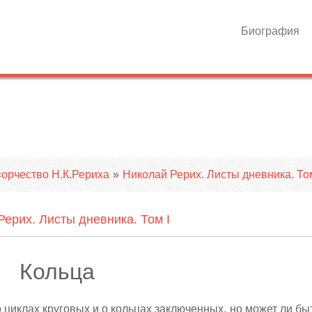
Биография
ворчество Н.К.Рериха
»
Николай Рерих. Листы дневника. Том
Рерих. Листы дневника. Том I
Кольца
 циклах круговых и о кольцах заключенных, но может ли быт