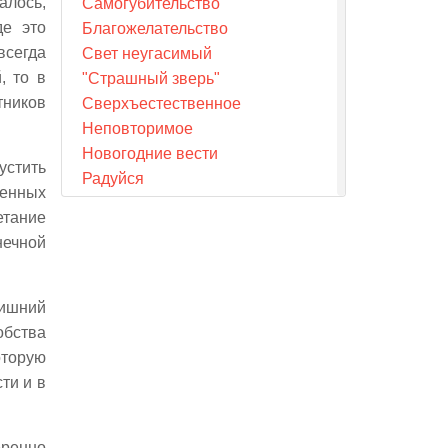
алось,
Самогубительство
де это
Благожелательство
всегда
Свет неугасимый
, то в
"Страшный зверь"
тников
Сверхъестественное
Неповторимое
Новогодние вести
устить
Радуйся
ренных
Древние источники
етание
Фан мемориал
нечной
Переселения искусства
Движение новой жизни
Друзья сокровищ культуры
лишний
Теснины
обства
Чуткость
оторую
Достоинство
ти и в
"О quanta allegria!"
Следы мысли
еренно