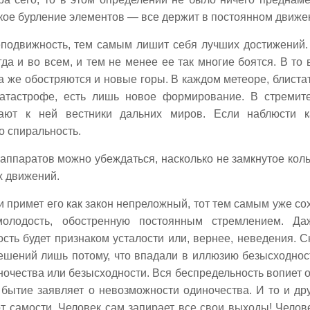
икое бурление элементов — все держит в постоянном движе
еподвижность, тем самым лишит себя лучших достижений.
а и во всем, и тем не менее ее так многие боятся. В то 
да же обостряются и новые горы. В каждом метеоре, блиста
катастрофе, есть лишь новое формирование. В стремит
ают к ней вестники дальних миров. Если наблюсти 
о спиральность.
аппаратов можно убеждаться, насколько не замкнутое коль
х движений.
и примет его как закон непреложный, тот тем самым уже со
молодость, обостренную постоянным стремлением. Да
ть будет признаком усталости или, вернее, неведения. С
ешений лишь потому, что впадали в иллюзию безысходнос
ночества или безысходности. Вся беспредельность вопиет о
бытие заявляет о невозможности одиночества. И то и дру
от самости. Человек сам запирает все свои выходы! Челов