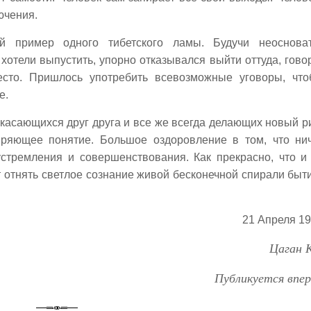
ючения.
ый пример одного тибетского ламы. Будучи неоснова
 хотели выпустить, упорно отказывался выйти оттуда, говор
сто. Пришлось употребить всевозможные уговоры, чт
е.
 касающихся друг друга и все же всегда делающих новый р
ряющее понятие. Большое оздоровление в том, что ни
устремления и совершенствования. Как прекрасно, что и
т отнять светлое сознание живой бесконечной спирали быти
21 Апреля 193
Цаган 
Публикуется впе