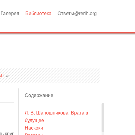
Галерея
Библиотека
Ответы@rerih.org
 I
»
Содержание
Л. В. Шапошникова. Врата в
будущее
Наскоки
ь круг