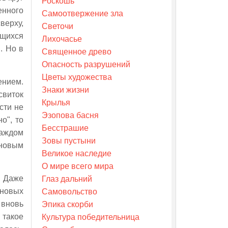
Роскошь
енного
Самоотвержение зла
верху,
Светочи
ющихся
Лихочасье
. Но в
Священное древо
Опасность разрушений
Цветы художества
ением.
Знаки жизни
свиток
Крылья
сти не
Эзопова басня
о", то
Бесстрашие
каждом
Зовы пустыни
 новым
Великое наследие
О мире всего мира
. Даже
Глаз дальний
 новых
Самовольство
 вновь
Эпика скорби
 такое
Культура победительница