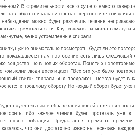
иченном? В стремительности всего сущего вместо заверш
сли на любую спираль смотреть в перспективе снизу или с
м наблюдении можно будет различить течение неприкаса
онятие стремительности. Круг конечности может сомкнуться
езамкнутые, вечно устремленные спирали.
ениях, нужно внимательно посмотреть, будет ли это повтор
что показавшееся нам повторение есть лишь следующий 
 же вещества, но в новых оборотах. Понятию неповторимо
легкомыслии люди восклицают: "Все это уже было повторен
прошлый свиток спирали был продолжен. Всегда будет в 
икоснется к прошлому обороту. Но каждый оборот будет уже
удет поучительным в образовании новой ответственности
повторить, ибо каждое чтение будет протекать уже в
овет новые вибрации. Предлагается время от времени
казалось, что они достаточно известны, все-таки каждое