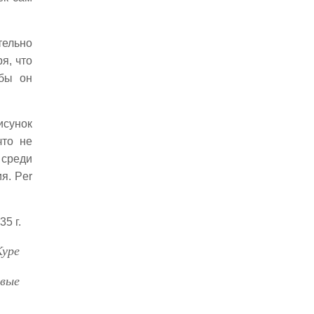
Серов
Крылатая чума
Неисчерпаемость
тельно
Добрая память
я, что
Правда нерушима
обы он
Стойкость
Неотложное
исунок
Подвижность
что не
Эпидемии
 среди
Преломления
я. Per
Знаки
Потустороннее
Постоянная забота
5 г.
Справедливость
Куре
Художники
Молодежь
рвые
Тастiса adversa
Защита