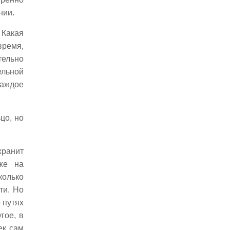
Пьяные вандалы
нии.
Болезнь клеветы
Иран
 Какая
Ценность прекрасного
время,
Флора
тельно
Возобновление
ельной
Гималаи
каждое
Внимательность
Полвека
цо, но
Охранение
Каменный век
Безумия
хранит
Китаб-Эль-Иган
же на
Звёзды смерти
колько
Воздействия
ти. Но
Помощь
 путях
Зов Роланда
гое, в
Сказки
ек сам