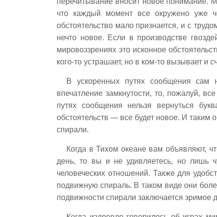
перечитывание вносит новое понимание. Мн
что каждый момент все окружено уже ч
обстоятельство мало признается, и с трудо
нечто новое. Если в производстве гвозде
мировоззрениях это исконное обстоятельс
кого-то устрашает, но в ком-то вызывает и 
В ускоренных путях сообщения сам 
впечатление замкнутости, то, пожалуй, вс
путях сообщения нельзя вернуться бук
обстоятельств — все будет новое. И таким 
спирали.
Когда в Тихом океане вам объявляют, ч
день, то вы и не удивляетесь, но лишь 
человеческих отношений. Также для удобс
подвижную спираль. В таком виде они бол
подвижности спирали заключается зримое д
Когда издревле говорилось об играх ми