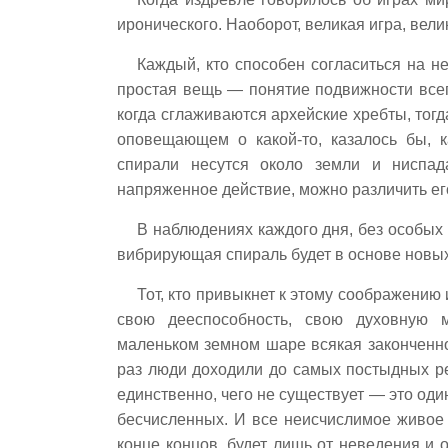
иронического. Наоборот, великая игра, вел
Каждый, кто способен согласиться на н
простая вещь — понятие подвижности всегд
когда сглаживаются архейские хребты, тог
оповещающем о какой-то, казалось бы, 
спирали несутся около земли и ниспад
напряженное действие, можно различить ег
В наблюдениях каждого дня, без особых 
вибрирующая спираль будет в основе новы
Тот, кто привыкнет к этому соображению 
свою дееспособность, свою духовную 
маленьком земном шаре всякая законченнос
раз люди доходили до самых постыдных р
единственно, чего не существует — это оди
бесчисленных. И все неисчислимое живое 
конце концов, будет лишь от неведения и 