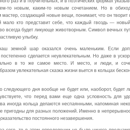
ого раз и в поучительных, и в поэтических формах указыв
ем-то новым, каким-то новым сочетанием. Но в обихо
м мастер, создающий новые вещи, понимает, что он творит 
й мало кто представит себе, что каждый гвоздь — новый
тво всегда будет ликующе животворным. Символ вечных пу
счастливую улыбку.
наш земной шар оказался очень маленьким. Если доп
е постепенно сделается неувлекательным. Но даже в уско
вально в то же самое место. И место, и люди, и соч
образом увлекательная сказка жизни вьется в кольцах беско
то следующего дня вообще не будет или, наоборот, будет 
чувствуете, что перед вами еще одна условность для уд
тва иногда кольца делаются неспаянными, напоминая нек
ее пригодны для разных положений. Именно в непрерывнос
оказательство постоянного незавершения.
ра сего, то в этом определении не было ничего преднам