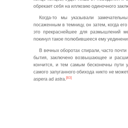
обрекает себя на иллюзию одиночного закл
Когда-то мы указывали замечательн
посаженным в темницу, он затем, когда его
это прекраснейшее для размышлений ме
покинул такое полюбившееся ему уединени
В вечных оборотах спирали, часто почти
бытия, заключено возвышающее и расши
кончится, и тем самым бесконечны пути 
самого запуганного обихода никто не може
[83]
aspera ad astra.