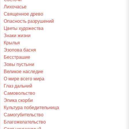
Лихочасье
Священное древо
Опасность разрушений
Цветы художества
Знаки жизни
Крылья
Эзопова басня
Бесстрашие
Зовы пустыни
Великое наследие
О мире всего мира
Глаз дальний
Самовольство
Эпика скорби
Культура победительница
Самогубительство
Благожелательство