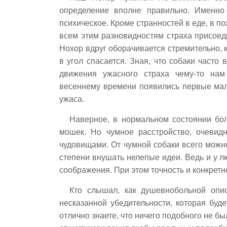
определение вполне правильно. Именно 
психическое. Кроме странностей в еде, в п
всем этим разновидностям страха присоед
Нохор вдруг оборачивается стремительно, ка
в угол спасается. Зная, что собаки часто
движения ужасного страха чему-то нам
весеннему времени появились первые мале
ужаса.
Наверное, в нормальном состоянии бо
мошек. Но чумное расстройство, очевид
чудовищами. От чумной собаки всего можно
степени внушать нелепые идеи. Ведь и у
соображения. При этом точность и конкретн
Кто слышал, как душевнобольной опис
несказанной убедительности, которая буд
отлично знаете, что ничего подобного не б