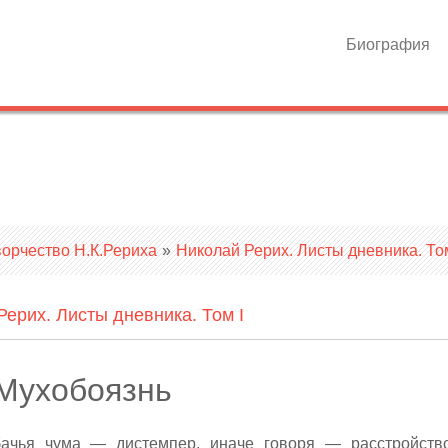
Биография
ворчество Н.К.Рериха
»
Николай Рерих. Листы дневника. Том
Рерих. Листы дневника. Том I
Мухобоязнь
бачья чума — дистемпер, иначе говоря — расстройств