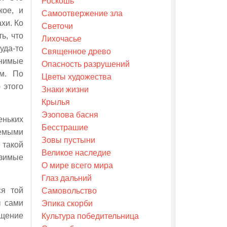
Роскошь
кое, и
Самоотвержение зла
хи. Ко
Светочи
ь, что
Лихочасье
уда-то
Священное древо
снимые
Опасность разрушений
ым. По
Цветы художества
 этого
Знаки жизни
Крылья
Эзопова басня
еньких
Бесстрашие
аемыми
Зовы пустыни
 такой
Великое наследие
азимые
О мире всего мира
Глаз дальний
ся той
Самовольство
ы сами
Эпика скорби
ущение
Культура победительница