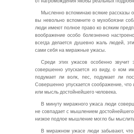
от нагромождения якобы реальных подробн
Мысленно вспоминаю всякие рассказы о
вы невольно вспомните о мухобоязни соб
люди имеют полное право ко всяким предп
воображение особо болезненно настроено
всегда делается душевно жаль людей, эт
сами себя на миражные ужасы.
Среди этих ужасов особенно звучит 
совершенно упускается из виду, о ком и
подумает ли волк, пес, подумает ли по
Совершенно упускается соображение, что
или мысль достойнейшего человека.
В минуту миражного ужаса люди соверш
не совпадает с мышлением достойнейшего 
низкое подлое мышление могло бы мыслить в
В миражном ужасе люди забывают, что 