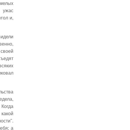
Серов
смелых
Крылатая чума
о ужас
Неисчерпаемость
гол и,
Добрая память
Правда нерушима
видели
Стойкость
венно,
Неотложное
 своей
Подвижность
съедят
Эпидемии
всяких
Преломления
иковал
Знаки
Потустороннее
Постоянная забота
льства
Справедливость
едела,
Художники
. Когда
Молодежь
 какой
Тастiса adversa
ости".
Защита
ебя; а