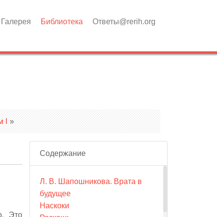
Галерея
Библиотека
Ответы@rerih.org
 I
»
Содержание
Л. В. Шапошникова. Врата в
будущее
Наскоки
о. Это