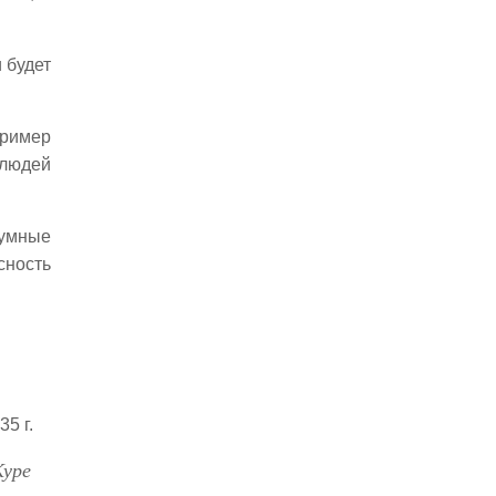
Монголы
Чутким сердцам
 будет
Туман
Oeuvre
Одичание
пример
Corason
 людей
Ученые
Лучшее будущее
Восхождение
чумные
Самое простое
сность
Свет опознанный
Изуверство
Основание
Удача
Бережливость
5 г.
Зверье
Напутствие
Куре
Невидимки