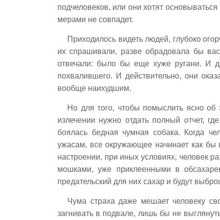
подчеловеков, или они хотят основываться 
мерами не совпадет.
Приходилось видеть людей, глубоко огорч
их спрашивали, разве обрадовала бы вас
отвечали: было бы еще хуже ругани. И д
похвалившего. И действительно, они ока
вообще наихудшим.
Но для того, чтобы помыслить ясно об 
излечении нужно отдать полный отчет, гд
боялась бедная чумная собака. Когда че
ужасам, все окружающее начинает как бы в
настроении, при иных условиях, человек р
мошками, уже приклеенными в обсахаре
предательский для них сахар и будут выбр
Чума страха даже мешает человеку св
загнивать в подвале, лишь бы не выглянут