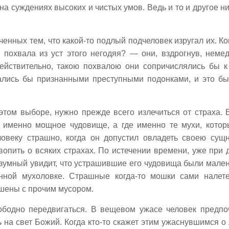
на суждениях высоких и чистых умов. Ведь и то и другое н
енных тем, что какой-то подлый подчеловек изругал их. Ко
 похвала из уст этого негодяя? — они, вздрогнув, неме
ействительно, такою похвалою они сопричислялись бы к
зались бы признанными преступными подонками, и это б
этом выборе, нужно прежде всего излечиться от страха. 
е именно мощное чудовище, а где именно те мухи, котор
ловеку страшно, когда он допустил овладеть своею сущ
опить о всяких страхах. По истечении времени, уже при 
азумный увидит, что устрашившие его чудовища были мале
нной мухоловке. Страшные когда-то мошки сами налет
ошены с прочим мусором.
ободно передвигаться. В вещевом ужасе человек предпо
ь на свет Божий. Когда кто-то скажет этим ужаснувшимся о