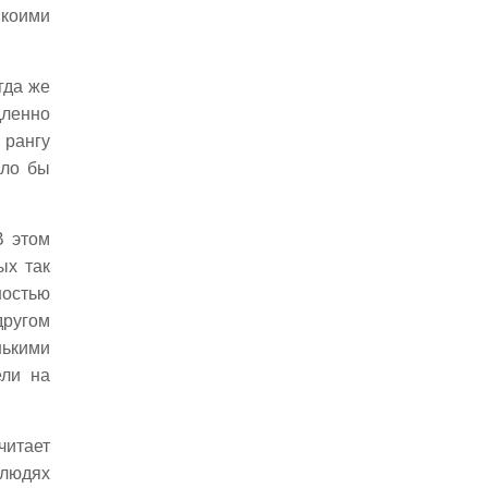
Пьяные вандалы
икоими
Болезнь клеветы
Иран
гда же
Ценность прекрасного
дленно
Флора
 рангу
Возобновление
ыло бы
Гималаи
Внимательность
Полвека
В этом
Охранение
ых так
Каменный век
ностью
Безумия
другом
Китаб-Эль-Иган
нькими
Звёзды смерти
ели на
Воздействия
Помощь
Зов Роланда
читает
Сказки
 людях