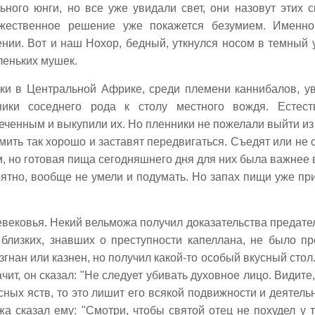
ьного юнги, но все уже увидали свет, они назовут этих 
жественное решение уже покажется безумием. Именн
ии. Вот и наш Нохор, бедный, уткнулся носом в темный у
леньких мушек.
ики в Центральной Африке, среди племени каннибалов, у
ники соседнего рода к столу местного вождя. Естест
еченным и выкупили их. Но пленники не пожелали выйти из
ормить так хорошо и заставят передвигаться. Съедят или не 
м, но готовая пища сегодняшнего дня для них была важнее 
ятно, вообще не умели и подумать. Но запах пищи уже пр
евековья. Некий вельможа получил доказательства предате
близких, знавших о преступности капеллана, не было пр
изгнан или казнен, но получил какой-то особый вкусный стол
ачит, он сказал: "Не следует убивать духовное лицо. Видите,
ных яств, то это лишит его всякой подвижности и деятельн
жа сказал ему: "Смотри, чтобы святой отец не похудел у т