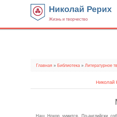
Николай Рерих
Жизнь и творчество
Вы здесь
Главная
»
Библиотека
»
Литературное т
Николай 
Наш Нохор чумится. По-английски со