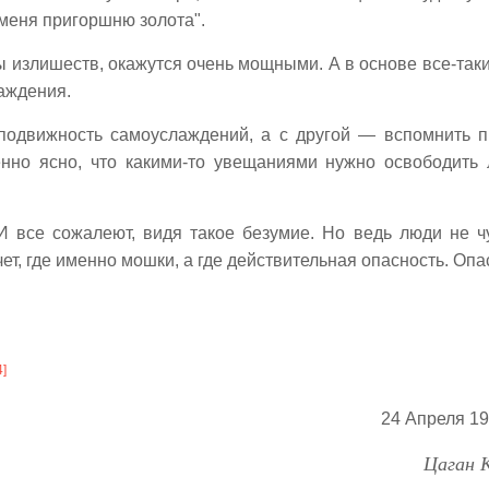
 меня пригоршню золота".
ы излишеств, окажутся очень мощными. А в основе все-таки
аждения.
еподвижность самоуслаждений, а с другой — вспомнить 
нно ясно, что какими-то увещаниями нужно освободить
И все сожалеют, видя такое безумие. Но ведь люди не 
тчет, где именно мошки, а где действительная опасность. Опа
4]
24 Апреля 193
Цаган 