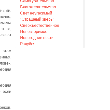
Самогубительство
Благожелательство
ьными,
Свет неугасимый
нечно,
"Страшный зверь"
ремена
Сверхъестественное
язнью,
Неповторимое
рекают
Новогодние вести
Радуйся
Древние источники
и этом
Фан мемориал
винья,
Переселения искусства
ловек.
Движение новой жизни
егодяя
Друзья сокровищ культуры
Теснины
егодяя
Чуткость
, если
Достоинство
"О quanta allegria!"
Следы мысли
онков,