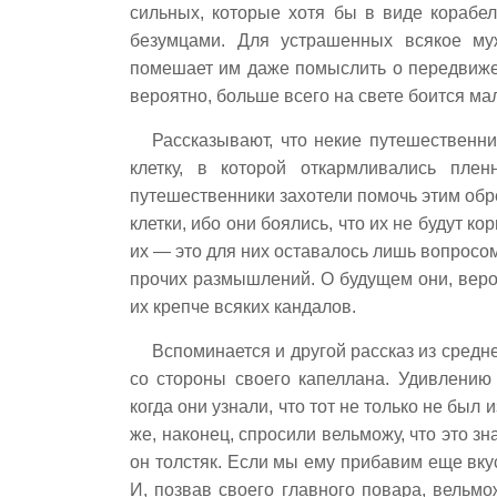
сильных, которые хотя бы в виде корабел
безумцами. Для устрашенных всякое му
помешает им даже помыслить о передвижен
вероятно, больше всего на свете боится ма
Рассказывают, что некие путешественн
клетку, в которой откармливались плен
путешественники захотели помочь этим обр
клетки, ибо они боялись, что их не будут к
их — это для них оставалось лишь вопросо
прочих размышлений. О будущем они, веро
их крепче всяких кандалов.
Вспоминается и другой рассказ из средн
со стороны своего капеллана. Удивлению 
когда они узнали, что тот не только не был 
же, наконец, спросили вельможу, что это зн
он толстяк. Если мы ему прибавим еще вкус
И, позвав своего главного повара, вельмо