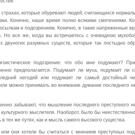
остей.
 страхах, которые обуревают людей, считающихся нормал
аки. Конечно, наше время полно всякими смятениями. Ко
осылкам и подозрениям. Конечно, в такие напряженные в
. Но все же, когда вы встречаетесь с очевидною мухобо
их двуногих разумных существ, которые так постыдно об
эгоистическое подозрение: что обо мне подумают? Пр
менно предполагается. Подумает ли муха, подумает ли с
следний негодяй или подумает ли самый достойный че
 или можно принимать во внимание думание последнего н
енно забывают, что мышление последнего преступного н
культурного мыслителя. Наоборот, было бы неестественно
 тех же путях, как и мысль самого высокого существа.
или они хотели бы считаться с мнением преступных под