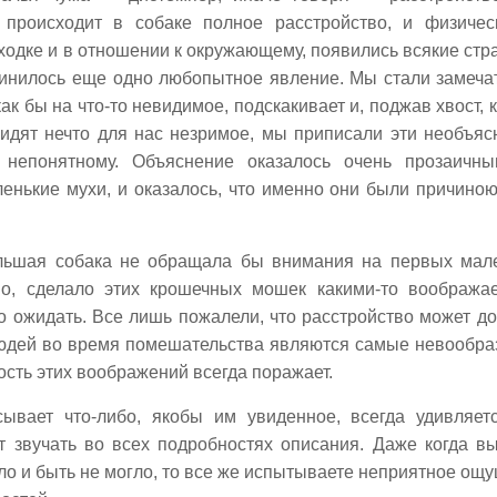
происходит в собаке полное расстройство, и физичес
оходке и в отношении к окружающему, появились всякие стра
инилось еще одно любопытное явление. Мы стали замечат
к бы на что-то невидимое, подскакивает и, поджав хвост, к
 видят нечто для нас незримое, мы приписали эти необъя
 непонятному. Объяснение оказалось очень прозаичн
нькие мухи, и оказалось, что именно они были причиною
льшая собака не обращала бы внимания на первых мал
но, сделало этих крошечных мошек какими-то воображ
 ожидать. Все лишь пожалели, что расстройство может до
 людей во время помешательства являются самые невообр
ость этих воображений всегда поражает.
ывает что-либо, якобы им увиденное, всегда удивляет
ет звучать во всех подробностях описания. Даже когда в
ыло и быть не могло, то все же испытываете неприятное ощ