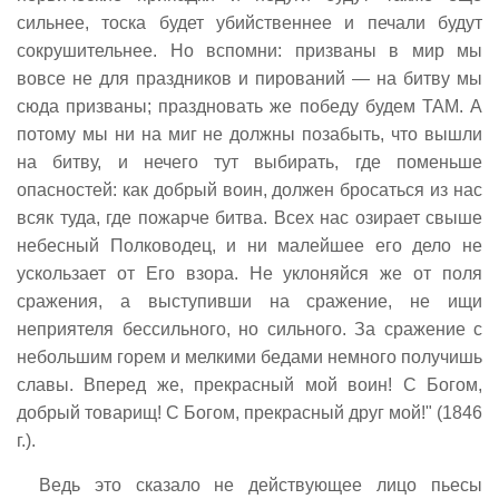
сильнее, тоска будет убийственнее и печали будут
сокрушительнее. Но вспомни: призваны в мир мы
вовсе не для праздников и пирований — на битву мы
сюда призваны; праздновать же победу будем ТАМ. А
потому мы ни на миг не должны позабыть, что вышли
на битву, и нечего тут выбирать, где поменьше
опасностей: как добрый воин, должен бросаться из нас
всяк туда, где пожарче битва. Всех нас озирает свыше
небесный Полководец, и ни малейшее его дело не
ускользает от Его взора. Не уклоняйся же от поля
сражения, а выступивши на сражение, не ищи
неприятеля бессильного, но сильного. За сражение с
небольшим горем и мелкими бедами немного получишь
славы. Вперед же, прекрасный мой воин! С Богом,
добрый товарищ! С Богом, прекрасный друг мой!" (1846
г.).
Ведь это сказало не действующее лицо пьесы