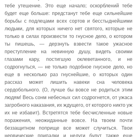
тебе утешение. Это еще начало; оскорблений тебе
будет еще больше: предстанут тебе еще сильнейшие
борьбы с подлецами всех сортов и бесстыднейшими
людьми, для которых ничего нет святого, которые не
только в силах произвести то гнусное дело, о котором
ты пишешь, — дерзнуть взвести такое ужасное
преступление на невинную душу, видеть своими
глазами кару, постигшую оклеветанного, и не
содрогнуться, — не только подобное гнусное дело, но
еще в несколько раз гнуснейшие, о которых один
рассказ может лишить навеки сна человека
сердобольного. (О, лучше бы вовсе не родиться этим
людям! Весь сонм небесных сил содрогнется, от ужаса
загробного наказания, их ждущего, от которого никто уж
их не избавит). Встретятся тебе бесчисленные новые
поражения, неожиданные вовсе. На твоем почти
беззащитном поприще все может случиться. Твои
нервические припадки и недуги будут также еще