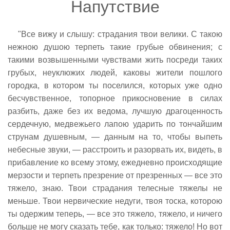
Напутствие
"Все вижу и слышу: страдания твои велики. С такою
нежною душою терпеть такие грубые обвинения; с
такими возвышенными чувствами жить посреди таких
грубых, неуклюжих людей, каковы жители пошлого
городка, в котором ты поселился, которых уже одно
бесчувственное, топорное прикосновение в силах
разбить, даже без их ведома, лучшую драгоценность
сердечную, медвежьего лапою ударить по тончайшим
струнам душевным, — данным на то, чтобы выпеть
небесные звуки, — расстроить и разорвать их, видеть, в
прибавление ко всему этому, ежедневно происходящие
мерзости и терпеть презрение от презренных — все это
тяжело, знаю. Твои страдания телесные тяжелы не
меньше. Твои нервические недуги, твоя тоска, которою
ты одержим теперь, — все это тяжело, тяжело, и ничего
больше не могу сказать тебе, как только: тяжело! Но вот