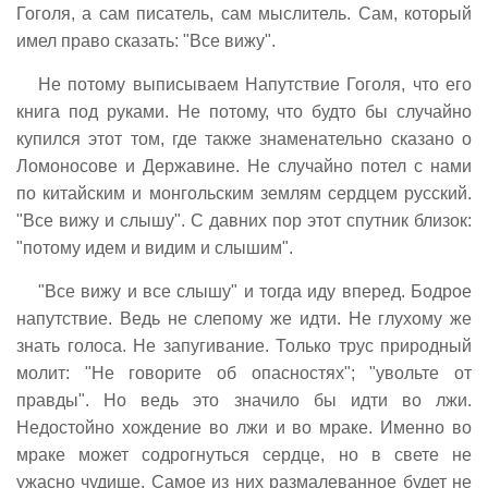
Гоголя, а сам писатель, сам мыслитель. Сам, который
имел право сказать: "Все вижу".
Не потому выписываем Напутствие Гоголя, что его
книга под руками. Не потому, что будто бы случайно
купился этот том, где также знаменательно сказано о
Ломоносове и Державине. Не случайно потел с нами
по китайским и монгольским землям сердцем русский.
"Все вижу и слышу". С давних пор этот спутник близок:
"потому идем и видим и слышим".
"Все вижу и все слышу" и тогда иду вперед. Бодрое
напутствие. Ведь не слепому же идти. Не глухому же
знать голоса. Не запугивание. Только трус природный
молит: "Не говорите об опасностях"; "увольте от
правды". Но ведь это значило бы идти во лжи.
Недостойно хождение во лжи и во мраке. Именно во
мраке может содрогнуться сердце, но в свете не
ужасно чудище. Самое из них размалеванное будет не