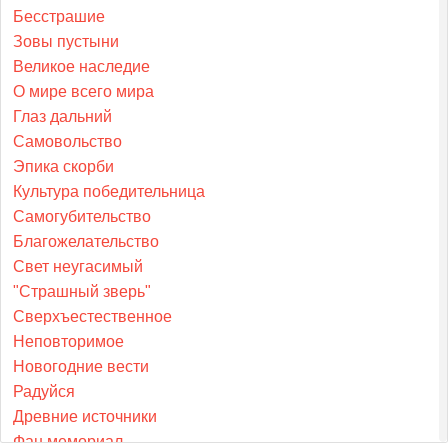
Бесстрашие
Зовы пустыни
Великое наследие
О мире всего мира
Глаз дальний
Самовольство
Эпика скорби
Культура победительница
Самогубительство
Благожелательство
Свет неугасимый
"Страшный зверь"
Сверхъестественное
Неповторимое
Новогодние вести
Радуйся
Древние источники
Фан мемориал