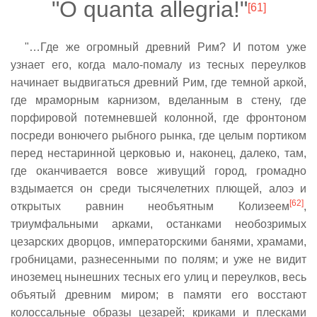
"О quanta allegria!"
[61]
"…Где же огромный древний Рим? И потом уже
узнает его, когда мало-помалу из тесных переулков
начинает выдвигаться древний Рим, где темной аркой,
где мраморным карнизом, вделанным в стену, где
порфировой потемневшей колонной, где фронтоном
посреди вонючего рыбного рынка, где целым портиком
перед нестаринной церковью и, наконец, далеко, там,
где оканчивается вовсе живущий город, громадно
вздымается он среди тысячелетних плющей, алоэ и
[62]
открытых равнин необъятным Колизеем
,
триумфальными арками, останками необозримых
цезарских дворцов, императорскими банями, храмами,
гробницами, разнесенными по полям; и уже не видит
иноземец нынешних тесных его улиц и переулков, весь
объятый древним миром; в памяти его восстают
колоссальные образы цезарей; криками и плесками