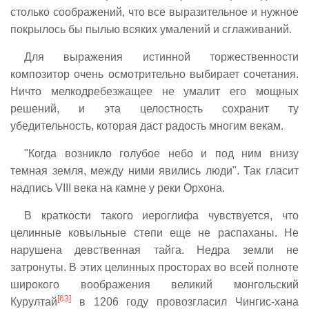
столько соображений, что все выразительное и нужное
покрылось бы пылью всяких умалений и сглаживаний.
Для выражения истинной торжественности
композитор очень осмотрительно выбирает сочетания.
Ничто мелкодребезжащее не умалит его мощных
решений, и эта целостность сохранит ту
убедительность, которая даст радость многим векам.
"Когда возникло голубое небо и под ним внизу
темная земля, между ними явились люди". Так гласит
надпись VIII века на камне у реки Орхона.
В краткости такого иероглифа чувствуется, что
целинные ковыльные степи еще не распаханы. Не
нарушена девственная тайга. Недра земли не
затронуты. В этих целинных просторах во всей полноте
широкого воображения великий монгольский
[63]
Курултай
в 1206 году провозгласил Чингис-хана