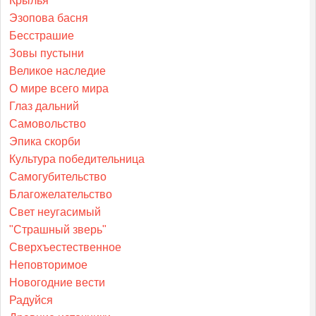
Крылья
Эзопова басня
Бесстрашие
Зовы пустыни
Великое наследие
О мире всего мира
Глаз дальний
Самовольство
Эпика скорби
Культура победительница
Самогубительство
Благожелательство
Свет неугасимый
"Страшный зверь"
Сверхъестественное
Неповторимое
Новогодние вести
Радуйся