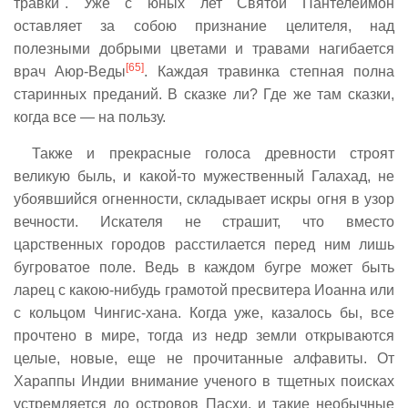
травки". Уже с юных лет Святой Пантелеймон
оставляет за собою признание целителя, над
полезными добрыми цветами и травами нагибается
[65]
врач Аюр-Веды
. Каждая травинка степная полна
старинных преданий. В сказке ли? Где же там сказки,
когда все — на пользу.
Также и прекрасные голоса древности строят
великую быль, и какой-то мужественный Галахад, не
убоявшийся огненности, складывает искры огня в узор
вечности. Искателя не страшит, что вместо
царственных городов расстилается перед ним лишь
бугроватое поле. Ведь в каждом бугре может быть
ларец с какою-нибудь грамотой пресвитера Иоанна или
с кольцом Чингис-хана. Когда уже, казалось бы, все
прочтено в мире, тогда из недр земли открываются
целые, новые, еще не прочитанные алфавиты. От
Хараппы Индии внимание ученого в тщетных поисках
устремляется до островов Пасхи, и такие необычные