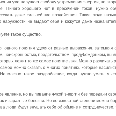
мония уже нарушает свободу устремления энергии, но втор
е. Ничего хорошего нет в пресечении токов, нужно об
секать даже сильнейшие воздействия. Такие люди назы
о наружности не выдают себя и кажутся даже незначите
чуете такое существо.
ля одного понятия уделяют разные выражения, затемняя 
м, неискренностью, предательством, предубеждением, вы
оторых лежит то же самое понятие лжи. Можно различать 
е самое можно сказать о многих понятиях, которые насильс
Неполезно такое раздробление, когда нужно уметь мыс
ое явление, но выпивание чужой энергии без передачи сво
как и заразные болезни. Но до известной степени можно бо
тва люди будут внушать себе об обмене и сотрудничестве, 