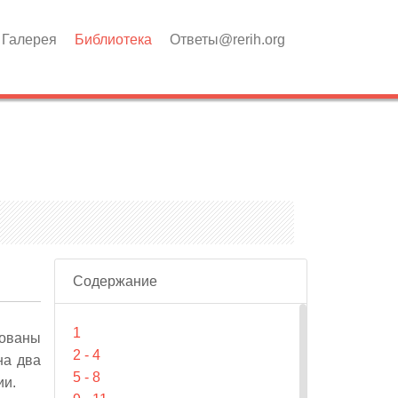
Галерея
Библиотека
Ответы@rerih.org
Содержание
1
ованы
2 - 4
на два
5 - 8
ии.