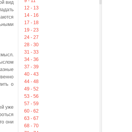
9 - 11
ой вид
12 - 13
ладать
14 - 16
ваются
17 - 18
льными
19 - 23
24 - 27
28 - 30
31 - 33
смысл.
34 - 36
мыслом
37 - 39
разные
40 - 43
твенно
44 - 48
лить о
49 - 52
53 - 56
57 - 59
ей уже
60 - 62
роться
63 - 67
то они
68 - 70