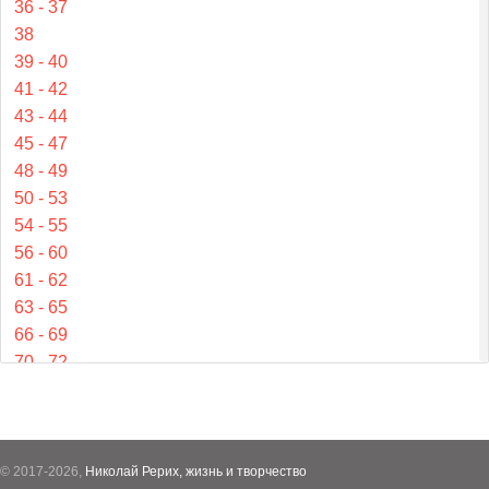
36 - 37
38
39 - 40
41 - 42
43 - 44
45 - 47
48 - 49
50 - 53
54 - 55
56 - 60
61 - 62
63 - 65
66 - 69
70 - 72
73 - 77
78 - 81
82 - 84
85 - 87
© 2017-2026,
Николай Рерих, жизнь и творчество