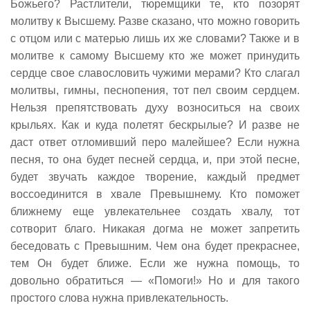
Божьего? Растлители, тюремщики те, кто позорят
молитву к Высшему. Разве сказано, что можно говорить
с отцом или с матерью лишь их же словами? Также и в
молитве к самому Высшему кто же может принудить
сердце свое славословить чужими мерами? Кто слагал
молитвы, гимны, песнопения, тот пел своим сердцем.
Нельзя препятствовать духу возноситься на своих
крыльях. Как и куда полетят бескрылые? И разве не
даст ответ отломивший перо малейшее? Если нужна
песня, то она будет песней сердца, и, при этой песне,
будет звучать каждое творение, каждый предмет
воссоединится в хвале Превышнему. Кто поможет
ближнему еще увлекательнее создать хвалу, тот
сотворит благо. Никакая догма не может запретить
беседовать с Превышним. Чем она будет прекраснее,
тем Он будет ближе. Если же нужна помощь, то
довольно обратиться — «Помоги!» Но и для такого
простого слова нужна привлекательность.