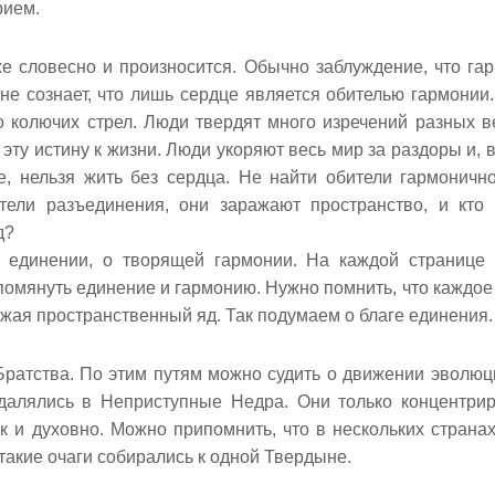
рием.
же словесно и произносится. Обычно заблуждение, что га
не сознает, что лишь сердце является обителью гармонии
о колючих стрел. Люди твердят много изречений разных в
ту истину к жизни. Люди укоряют весь мир за раздоры и, в
е, нельзя жить без сердца. Не найти обители гармоничн
тели разъединения, они заражают пространство, и кто
д?
о единении, о творящей гармонии. На каждой странице
 помянуть единение и гармонию. Нужно помнить, что каждое
ожая пространственный яд. Так подумаем о благе единения.
Братства. По этим путям можно судить о движении эволюц
удалялись в Неприступные Недра. Они только концентри
так и духовно. Можно припомнить, что в нескольких страна
 такие очаги собирались к одной Твердыне.