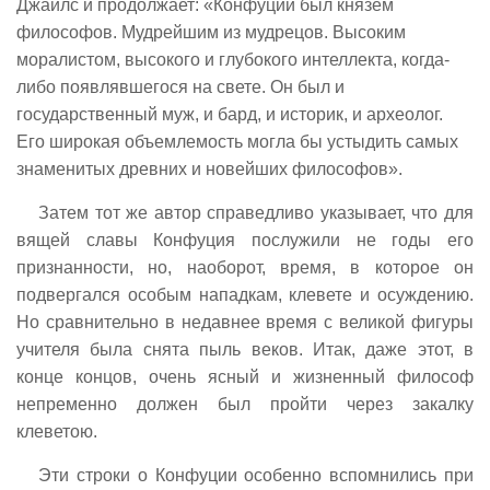
Джайлс и продолжает: «Конфуций был князем
философов. Мудрейшим из мудрецов. Высоким
моралистом, высокого и глубокого интеллекта, когда-
либо появлявшегося на свете. Он был и
государственный муж, и бард, и историк, и археолог.
Его широкая объемлемость могла бы устыдить самых
знаменитых древних и новейших философов».
Затем тот же автор справедливо указывает, что для
вящей славы Конфуция послужили не годы его
признанности, но, наоборот, время, в которое он
подвергался особым нападкам, клевете и осуждению.
Но сравнительно в недавнее время с великой фигуры
учителя была снята пыль веков. Итак, даже этот, в
конце концов, очень ясный и жизненный философ
непременно должен был пройти через закалку
клеветою.
Эти строки о Конфуции особенно вспомнились при