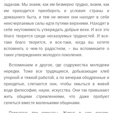
задачам. Мы знаем, как им безмерно трудно, знаем, как
им приходится преобороть и условия страны и
домашнего быта, и тем не менее они находят в себе
неисчерпаемые силы идти путями верхними. Находят в
себе неутомимость утверждать добрые вехи. И все это
благо творится среди несказуемых трудностей. И все-
таки благо творится, и все-таки, когда вы хотите
вспомнить о чем-то радостном, – вы вспоминаете о
таких утверждениях молодого поколения.
Вспоминаем и другое, где содружества молодежи
нередки. Тоже все трудящиеся, добывающие хлеб
упорной и тяжкой работой, а по вечерам ободренные и
приодетые, слетаются они, чтобы омыться в живой
воде философии, науки, искусства. Они так привыкают
жить общими стремлениями, что даже пробуют
селиться вместе маленькими общинами.
Помнятся три комнаты. Живут в них восемь