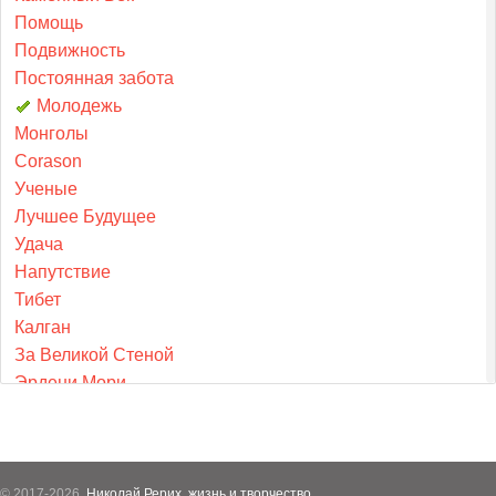
Помощь
Подвижность
Постоянная забота
Молодежь
Монголы
Corason
Ученые
Лучшее Будущее
Удача
Напутствие
Тибет
Калган
За Великой Стеной
Эрдени Мори
Ягиль
Бичи
Держатели
Чандогия Упанишады
© 2017-2026,
Николай Рерих, жизнь и творчество