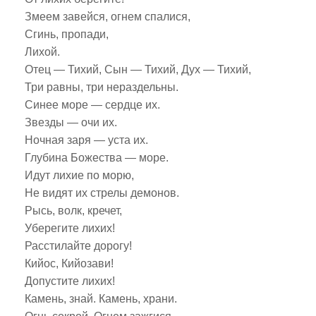
Змеем завейся, огнем спалися,
Сгинь, пропади,
Лихой.
Отец — Тихий, Сын — Тихий, Дух — Тихий,
Три равны, три нераздельны.
Синее море — сердце их.
Звезды — очи их.
Ночная заря — уста их.
Глубина Божества — море.
Идут лихие по морю,
Не видят их стрелы демонов.
Рысь, волк, кречет,
Уберегите лихих!
Расстилайте дорогу!
Кийос, Кийозави!
Допустите лихих!
Камень, знай. Камень, храни.