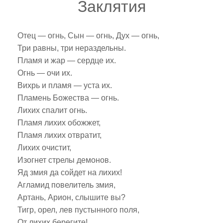
Заклятия
Отец — огнь, Сын — огнь, Дух — огнь,
Три равны, три нераздельны.
Пламя и жар — сердце их.
Огнь — очи их.
Вихрь и пламя — уста их.
Пламень Божества — огнь.
Лихих спалит огнь.
Пламя лихих обожжет,
Пламя лихих отвратит,
Лихих очистит,
Изогнет стрелы демонов.
Яд змия да сойдет на лихих!
Агламид повелитель змия,
Артань, Арион, слышите вы?
Тигр, орел, лев пустынного поля,
От лихих берегите!