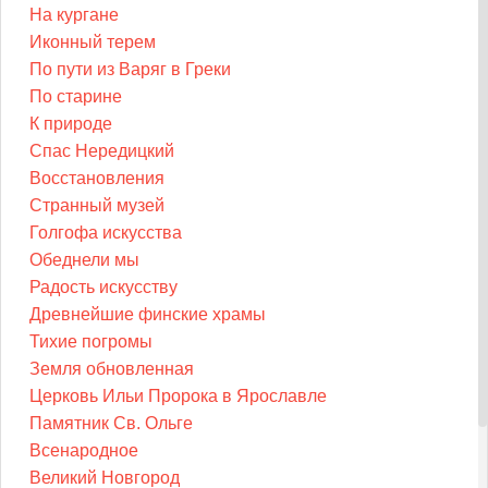
На кургане
Иконный терем
По пути из Варяг в Греки
По старине
К природе
Спас Нередицкий
Восстановления
Странный музей
Голгофа искусства
Обеднели мы
Радость искусству
Древнейшие финские храмы
Тихие погромы
Земля обновленная
Церковь Ильи Пророка в Ярославле
Памятник Св. Ольге
Всенародное
Великий Новгород