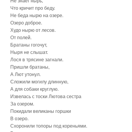
Не знает нырь,
Что кричит про беду.
Не беда нырю на озере.
Озеро доброе.
Худо нырю от лесов.
От полей.
Братаны гогочут,
Ныря не слышат.
Лося в трясине загнали.
Пришли братаны,
А Лют утонул.
Сложили могилу длинную,
А для собаки круглую.
Извелась с тоски Лютова сестра
За озером.
Покидали великаны горшки
В озеро.
Схоронили топоры под кореньями.