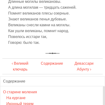
Длинные могилы великановы.
А длина могилам — тридцать саженей.
Помнят великанов плесы озерные.
Знают великанов пенья дубовые.
Великаны снесли камни на могилы.
Как ушли великаны, помнит народ.
Повелось исстари так,
Говорю: было так.
‹ Великий
Содержание
Девассари
ключарь
Абунту ›
Содержание
О старине моления
На кургане
Иконный терем