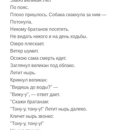
Завяз великан Лют
По пояс.
Плохо пришлось. Собака скакнула за ним —
Потонула.
Некому братанов посетить.
Не видать никого и на день ходьбы.
Озеро плескает.
Ветер шумит.
Осокою сама смерть идет.
Заглянул великан под облако.
Летит нырь.
Крикнул великан:
"Видишь до воды?" —
"Вижу-у", — ответ дает.
"Скажи братанам:
"Тону-у, тону-у!" Летит нырь далеко.
Кличет нырь звонко:
"Тону-у, тону-у!"