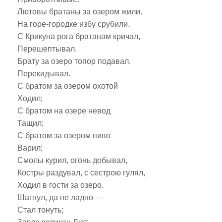
Лютовы братаны за озером жили.
На горе-городке избу срубили.
С Крикуна рога братанам кричал,
Перешептывал.
Брату за озеро топор подавал.
Перекидывал.
С братом за озером охотой
Ходил;
С братом на озере невод
Тащил;
С братом за озером пиво
Варил;
Смолы курил, огонь добывал,
Костры раздувал, с сестрою гулял,
Ходил в гости за озеро.
Шагнул, да не ладно —
Стал тонуть;