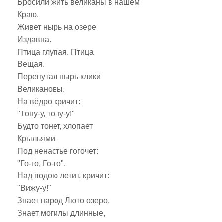
Бросили жить великаны в нашем
Краю.
Живет нырь на озере
Издавна.
Птица глупая. Птица
Вещая.
Перепутал нырь клики
Великановы.
На вёдро кричит:
"Тону-у, тону-у!"
Будто тонет, хлопает
Крыльями.
Под ненастье гогочет:
"Го-го, Го-го".
Над водою летит, кричит:
"Вижу-у!"
Знает народ Люто озеро,
Знает могилы длинные,