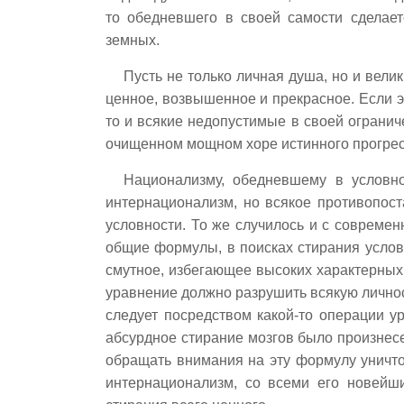
то обедневшего в своей самости сделае
земных.
Пусть не только личная душа, но и вел
ценное, возвышенное и прекрасное. Если 
то и всякие недопустимые в своей огранич
очищенном мощном хоре истинного прогрес
Национализму, обедневшему в условно
интернационализм, но всякое противопос
условности. То же случилось и с совреме
общие формулы, в поисках стирания условн
смутное, избегающее высоких характерных
уравнение должно разрушить всякую личнос
следует посредством какой-то операции ур
абсурдное стирание мозгов было произнес
обращать внимания на эту формулу уничт
интернационализм, со всеми его новейши