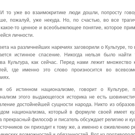
 И то уже во взаимокритике люди дошли, попросту гово
ше, пожалуй, уже некуда. Но, по счастью, во все траги
 какое-то ценное и всеобъемлющее понятие, которое при
ейся личности.
вета на различнейших наречиях заговорили о Культуре, то 
ется истинное спасение. Никогда нельзя было найти 
ва Культура, как сейчас. Перед нами лежит множество к
атей, где именно это слово произносится во всевоз
иях.
ая об истинном национализме, говорит о Культуре, 
онализм этого выдающегося историка не есть шовинисти
вление достойнейшей сущности народа. Никто из образо
идом национализма, который в формуле своей имеет ку
та прекрасный философ и писатель обсуждает религию и кул
сточников он приходит к тому же, а именно к оживлению р
еческих возможностей и обязанностей. Вот из противопол