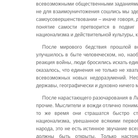
всевозможными общественными заданиями. 
не для взаимоуничтожения сошлись мы зде
самоусовершенствовании – иначе говоря, д
понятие самости претворится в подвиг
национализма и действительной культуры, 
После мирового бедствия прошлой во
улучшилось в быте человеческом, но, наоб
реакция войны, люди бросились искать еди
оказалось, что единения не только не хва
всевозможных новых недоразумений. Нео
державы, географически и духовно ничего
После нарастающего разочарования в Ли
прочие. Мыслители и вожди отлично понима
то же время они страшатся быстро ст
национализма, увешанное всякими перво
народа, это не есть истинное звучание вс
должны быть открыты. Только настоя