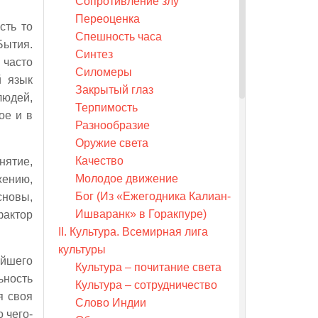
Сопротивление злу
Переоценка
сть то
Спешность часа
Бытия.
Синтез
часто
Силомеры
й язык
Закрытый глаз
людей,
Терпимость
ое и в
Разнообразие
Оружие света
Качество
нятие,
Молодое движение
жению,
Бог (Из «Ежегодника Калиан-
сновы,
Ишваранк» в Горакпуре)
фактор
II. Культура. Всемирная лига
культуры
ейшего
Культура – почитание света
ьность
Культура – сотрудничество
я своя
Слово Индии
 чего-