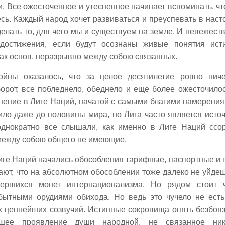
Все ожесточенное и утесненное начинает вспоминать, чт
сь. Каждый народ хочет развиваться и преуспевать в нас
елать то, для чего мы и существуем на земле. И невежест
 достижения, если будут осознаны живые понятия ист
как основ, неразрывно между собою связанных.
йны оказалось, что за целое десятилетие ровно нич
орот, все побледнело, обеднело и еще более ожесточилос
нение в Лиге Наций, начатой с самыми благими намерения
тило даже до половины мира, но Лига часто является исто
днократно все слышали, как именно в Лиге Наций ссо
 между собою общего не имеющие.
ге Наций начались обособления тарифные, паспортные и 
ют, что на абсолютном обособлении тоже далеко не уйдеш
ершихся монет интернационализма. Но рядом стоит ч
бытными орудиями обихода. Но ведь это чучело не ест
ех ценнейших созвучий. Истинные сокровища опять безбоя
щее проявление души народной, не связанное ник