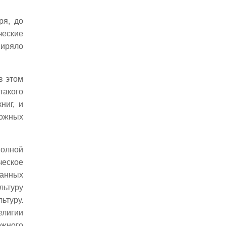
«Canimus surdis» («поем
глухим»)
ря, до
«Rigor mortis» (окостенение)
ческие
IV. Звучание народов
миряло
Звучание народов
Душа народов
Печать века
в этом
V. Легенды
такого
Царь Соломон
ниг, и
(Из книги «Шамбала»)
можных
Великая матерь (Из книги
«Шамбала»)
полной
Легенда Азии
ческое
Риши
ванных
Меч Гессар-Хана (Лахуль)
льтуру
Майтрейя
ьтуру.
VI. Приветы
елигии
Декада
ожного