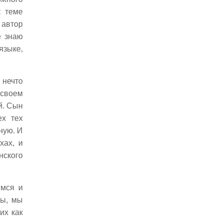
Маха Бодхи
к теме
Урусвати и корона Мунди
 автор
I. Урусвати
е знаю
(Обращение Президента-
языке,
Основателя по случаю
трехлетия Гималайского
Института научных
 нечто
исследований)
 своем
II. Корона Мунди (К
й. Сын
десятилетию)
ех тех
Сады прекрасные
ную. И
Женскому сердцу
хах, и
(Трехмиллионному воинству
ского
Федерации женских клубов в
Америке)
имся и
Экспедиция Ситроена
ры, мы
Славной Ермака годовщине
их как
Спиноза