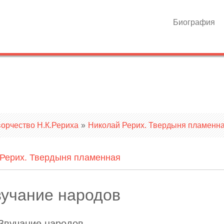
Биография
ворчество Н.К.Рериха
»
Николай Рерих. Твердыня пламенн
Рерих. Твердыня пламенная
Звучание народов
Звучание народов