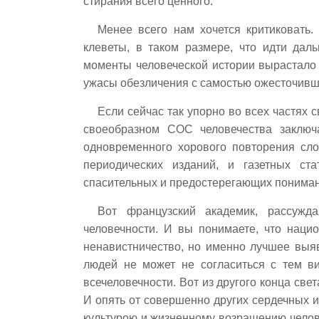
стирания всего ценного.
Менее всего нам хочется критиковать.
клеветы, в таком размере, что идти даль
моменты человеческой истории вырастало
ужасы обезличения с самостью ожесточивш
Если сейчас так упорно во всех частях с
своеобразном СОС человечества заключа
одновременного хорового повторения сло
периодических изданий, и газетных ст
спасительных и предостерегающих пониман
Вот французский академик, рассужд
человечности. И вы понимаете, что наци
ненавистничество, но именно лучшее выя
людей не может не согласиться с тем в
всечеловечности. Вот из другого конца све
И опять от совершенно других сердечных и
культурою и жизненному возращению челов