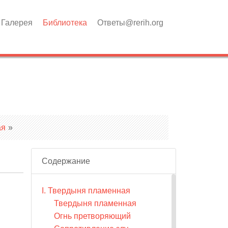
Галерея
Библиотека
Ответы@rerih.org
ая
»
Содержание
I. Твердыня пламенная
Твердыня пламенная
Огнь претворяющий