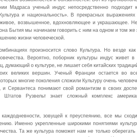
нии Мадраса ученый индус непосредственно подходит 
Культура и национальность». В прекрасных выражениях
о живое, возвышенное, вдохновляющее и украшающее. Н
акона Бытия мы начинаем говорить с ним на одном и том же 
чшению жизни человеческой.
омбинациях произносится слово Культура. Но везде как
овечества. Вероятно, поборник культуры индус живет в
ц, думающий о культуре, не лишает себя китайских традици
воих великих вершин. Ученый Франции остается во вс
которых многие поколения сложили Культуру очень человеч
е, и Сервантеса понимают свой романтизм в своих доспе
 Штатов Рузвельт знает сложный комплекс американ
 каждодневности, зовущей к преуспеянию, все мы сход
ению. Именно укрепленные широкими понятиями культу
ества. Та же культура поможет нам не только оберегать 