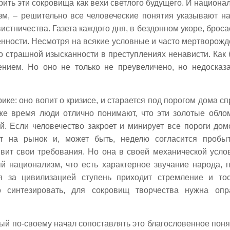
ить эти сокровища как вехи светлого будущего. И национал
зм, – решительно все человеческие понятия указывают на
истничества. Газета каждого дня, в бездонном укоре, броса
енности. Несмотря на всякие условные и часто мертворож
то страшной изысканности в преступлениях ненависти. Как
ением. Но оно не только не преувеличено, но недосказ
ике: оно вопит о кризисе, и старается под порогом дома сп
 же время люди отлично понимают, что эти золотые обло
. Если человечество закроет и минирует все пороги домо
т на рынок и, может быть, неделю согласится пробы
вит свои требования. Но она в своей механической усло
ый национализм, что есть характерное звучание народа, 
я за цивилизацией ступень приходит стремление и то
о синтезировать, для сокровищ творчества нужна оп
дый по-своему начал сопоставлять это благословенное поня