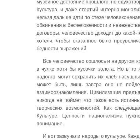
музейное достояние прошлого, но одухотвор
Культура, и даже стертый интернационали
нельзя дальше идти по стезе человеконенав
обвинения в бесчеловечности и невежеств
договоры, человечество доходит до какой-
хотели, чтобы сказанное было преувелич
бедности выражений.
Все человечество сошлось и на другом кр
в чулке хотя бы кусочки золота. Но в то
надолго могут сохранить их хлеб насущный
может быть, лишь завтра оно не пойде
взаимоознакомления. Цивилизация предъя
никогда не поймет, что такое есть истинн
творческих возможностей. Как следующа
Культуре. Ценности национализма нужн
понимание.
И вот зазвучали народы о культуре. Каж