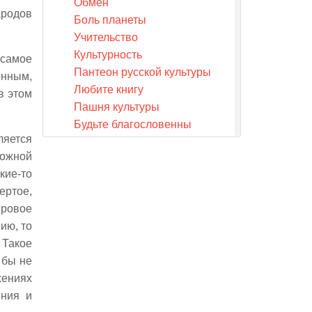
Обмен
ародов
Боль планеты
Учительство
Культурность
 самое
Пантеон русской культуры
енным,
Любите книгу
в этом
Пашня культуры
Будьте благословенны
ляется
Привет нашим обществам
ложной
культуры
кие-то
О культуре и мире моление
ертое,
Знамя
ировое
Огни очага
ию, то
Клевета
 Такое
III. Остров слез
 бы не
Остров слез
жениях
Расхищенное сердце
ения и
Богатая бедность