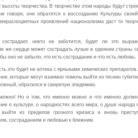
высоты творчества. В творчестве этом народы будут стре
е говоря, они обратятся к воссозданию Культуры своей
рекрасноцветных проявлений национализма даст то творч
 сострадает, никто не заботится, будет ли это выра
и же сердце может сострадать лучше в одеянии страны с
 бы оно не забыло, что есть сострадание и что есть любовь.
сть это будет не аптека с ярлыками химических препаратов.
ние, которые могут взаимно помочь выйти из теснин губите
духовный, обратился в свирепую эпидемию.
зможно! Но о том, что именно можно и что именно должн
е о культуре, о народностях всего мира, о душе народа 
выйти из пределов грозного кризиса и вновь присту
ем, состраданием и любовью к ближним.