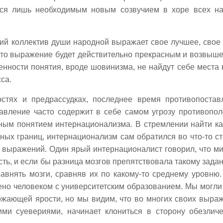
тся лишь необходимым новым созвучием в хоре всех н
икий коллектив души народной выражает свое лучшее, свое
это выражение будет действительно прекрасным и возвыш
енности понятия, вроде шовинизма, не найдут себе места 
са.
стях и предрассудках, последнее время противопостав
тавление часто содержит в себе самом угрозу противопо
нным понятием интернационализма. В стремлении найти ка
ых границ, интернационализм сам обратился во что-то ст
 выражений. Один ярый интернационалист говорил, что м
ть, и если бы разница мозгов препятствовала такому задан
авнять мозги, сравняв их по какому-то среднему уровню.
ено человеком с университетским образованием. Мы могли
ожающей ярости, но мы видим, что во многих своих выра
ми суевериями, начинает клониться в сторону обезлич