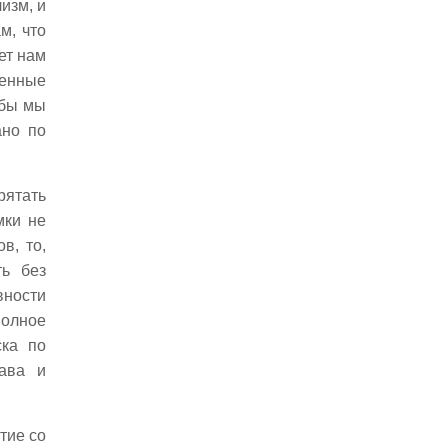
изм, и
Гете
м, что
VII. Прекрасное
ет нам
Познавание прекрасного
денные
Художники жизни
 бы мы
Музыка сфер
ано по
VIII. Знамя мира
Конвенция Знамени Мира
Городу Брюгге
рятать
Второй конференции
мки не
Международного союза
в, то,
Пакта охранения
ть без
памятников искусства и
вности
знания
полное
«Не убий»
ска по
«Ангелюс»
рава и
Красный крест культуры
тие со