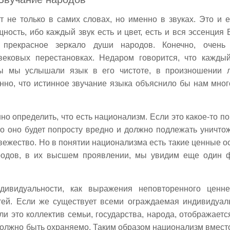
т не только в самих словах, но именно в звуках. Это и е
ность, ибо каждый звук есть и цвет, есть и вся эссенция 
 прекрасное зеркало души народов. Конечно, очень 
вековых перестановках. Недаром говорится, что кажды
бы мы услышали язык в его чистоте, в произношении 
нно, что истинное звучание языка объяснило бы нам мног
 определить, что есть национализм. Если это какое-то по
то оно будет попросту вредно и должно подлежать уничто
невежество. Но в понятии национализма есть такие ценные о
ародов, в их высшем проявлении, мы увидим еще один 
дивидуальности, как выражения неповторенного ценн
стей. Если же существует всеми ограждаемая индивидуал
 ли это коллектив семьи, государства, народа, отображаетс
 должно быть охраняемо. Таким образом национализм вместо