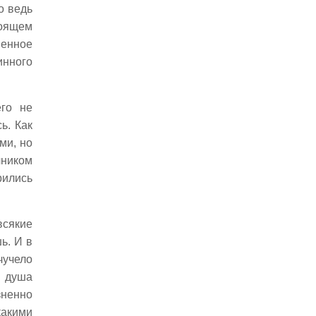
о ведь
тоящем
венное
инного
его не
ь. Как
ми, но
чником
рились
всякие
ь. И в
учело
ь душа
зненно
акими