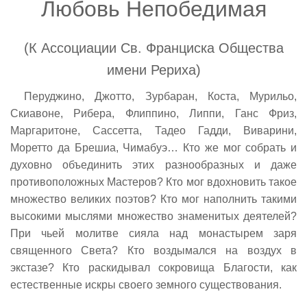
Любовь Непобедимая
(К Ассоциации Св. Франциска Общества
имени Рериха)
Перуджино, Джотто, Зурбаран, Коста, Мурильо,
Скиавоне, Рибера, Флиппино, Липпи, Ганс Фриз,
Маргаритоне, Сассетта, Тадео Гадди, Виварини,
Моретто да Брешиа, Чимабуэ… Кто же мог собрать и
духовно объединить этих разнообразных и даже
противоположных Мастеров? Кто мог вдохновить такое
множество великих поэтов? Кто мог наполнить такими
высокими мыслями множество знаменитых деятелей?
При чьей молитве сияла над монастырем заря
священного Света? Кто воздымался на воздух в
экстазе? Кто раскидывал сокровища Благости, как
естественные искры своего земного существования.