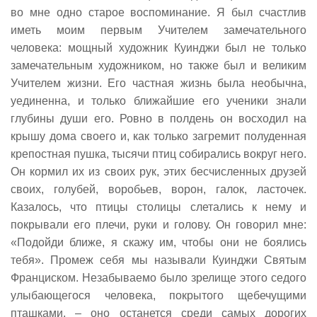
во мне одно старое воспоминание. Я был счастлив
иметь моим первым Учителем замечательного
человека: мощный художник Куинджи был не только
замечательным художником, но также был и великим
Учителем жизни. Его частная жизнь была необычна,
уединенна, и только ближайшие его ученики знали
глубины души его. Ровно в полдень он восходил на
крышу дома своего и, как только загремит полуденная
крепостная пушка, тысячи птиц собирались вокруг него.
Он кормил их из своих рук, этих бесчисленных друзей
своих, голубей, воробьев, ворон, галок, ласточек.
Казалось, что птицы столицы слетались к нему и
покрывали его плечи, руки и голову. Он говорил мне:
«Подойди ближе, я скажу им, чтобы они не боялись
тебя». Промеж себя мы называли Куинджи Святым
Франциском. Незабываемо было зрелище этого седого
улыбающегося человека, покрытого щебечущими
пташками, – оно останется среди самых дорогих