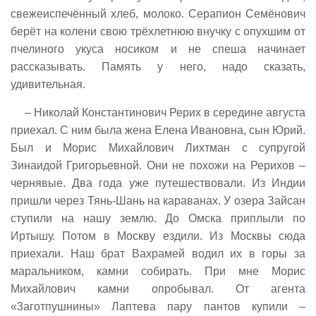
свежеиспечённый хлеб, молоко. Серапион Семёнович
берёт на колени свою трёхлетнюю внучку с опухшим от
пчелиного укуса носиком и не спеша начинает
рассказывать. Память у него, надо сказать,
удивительная.
– Николай Константинович Рерих в середине августа
приехал. С ним была жена Елена Ивановна, сын Юрий.
Был и Морис Михайлович Лихтман с супругой
Зинаидой Григорьевной. Они не похожи на Рерихов –
чернявые. Два года уже путешествовали. Из Индии
пришли через Тянь-Шань на караванах. У озера Зайсан
ступили на нашу землю. До Омска приплыли по
Иртышу. Потом в Москву ездили. Из Москвы сюда
приехали. Наш брат Вахрамей водил их в горы за
маральником, камни собирать. При мне Морис
Михайлович камни опробывал. От агента
«3аготпушнины» Лаптева пару пантов купили –