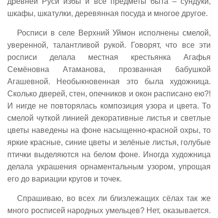
древней Руси избы и все предметы быта – сундуки,
шкафы, шкатулки, деревянная посуда и многое другое.
Росписи в селе Верхний Уймон исполнены смелой,
уверенной, талантливой рукой. Говорят, что все эти
росписи делала местная крестьянка Агафья
Семёновна Атаманова, прозванная бабушкой
Агашевной. Необыкновенная это была художница.
Сколько дверей, стен, опечников и окон расписано ею?!
И нигде не повторялась композиция узора и цвета. То
смелой чуткой линией декоративные листья и светлые
цветы наведены на фоне насыщенно-красной охры, то
яркие красные, синие цветы и зелёные листья, голубые
птички выделяются на белом фоне. Иногда художница
делала украшения орнаментальным узором, упрощая
его до вариации кругов и точек.
Спрашиваю, во всех ли близлежащих сёлах так же
много росписей народных умельцев? Нет, оказывается.