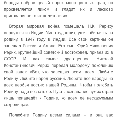
бороды набрав целый ворох многоцветных трав, он
просветляется ликом и гладит их и ласково
приговаривает о их полезности».
Вторая мировая война помешала Н.К. Рериху
вернуться из Индии. Умер художник, уже собираясь на
родину, в 1947 году в Индии. Все свои картины он
завещал России и Алтаю. Его сын Юрий Николаевич
Рерих, крупнейший советский востоковед, привёз их в
СССР. И как самое драгоценное Николай
Константинович Рерих передал молодому поколению
свой завет: «Вот, что завещаю всем, всем. Любите
Родину. Любите народ русский. Любите все народы на
всех необъятностях нашей Родины. Чтобы полюбить
Родину, надо познать её. Пусть познавание чужих стран
лишь приaведёт к Родине, ко всем её несказуемым
сокровищам.
Полюбите Родину всеми силами – и она вас