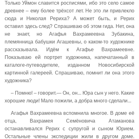
Только Уймон славится росписями, ибо это село самое
древнее – ему более трёхсот лет. Не это ли привлекло
сюда и Николая Рериха? А может быть, и Рерих
оставил здесь след? Спрашиваю об этом гида. Нет, она
не знает, но Агафья Вахрамеевна Зубакина,
племянница бабушки Агашевны, о каком-то художнике
рассказывала. Идём к Агафье Вахрамеевне.
Показываю ей портрет художника, напечатанный в
каталоге-путеводителе, изданном Новосибирской
картинной галереей. Спрашиваю, помнит ли она этого
художника?
– Помню! – говорит.— Он, он... Юра сын у него. Какие
хорошие люди! Мало пожили, а добра много сделали...
Агафья Вахрамеевна вспомнила многое. В доме её
отца, Вахрамея Семёновича Атаманова
останавливался Рерих с супругой и сыном Юрием.
Остальные члены экспедиции жили в другом доме.