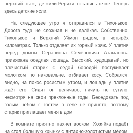
верхний этаж, где жили Рерихи, остались те же. Теперь
здесь детские ясли.
На следующее утро я отправился в Тихонькое.
Дорога туда не сложная и не далёкая. Собственно,
Тихонькое и Верхний Уймон рядом, в четырёх
километрах. Только отделяет их горный кряж. У плетня
перед домом Серапиона Семёновича Атаманова
привязана оседлая лошадь. Высокий, худощавый, но
плечистый старик с седой бородой постукивает
молотком по наковальне, отбивает косу. Собрался,
видно, на покос росистым утром, и лошадь у плетня
ждёт его. Сидит он величаво, ничуть не сутуло,
несмотря на свои преклонные годы. Беседовать под
голым небом с гостем в селе не принято, поэтому
старик приглашает меня в дом.
В комнате приятно пахнет воском. Хозяйка подаёт
на стол большую крынку с янтарно-золотистым мёдом,