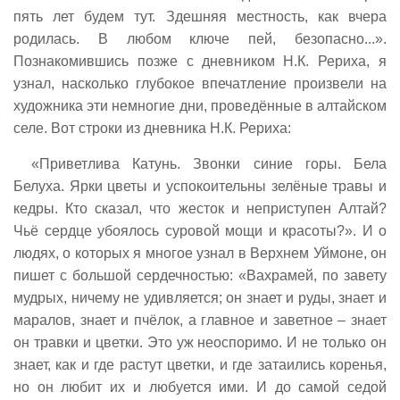
пять лет будем тут. Здешняя местность, как вчера
родилась. В любом ключе пей, безопасно...».
Познакомившись позже с дневником Н.К. Рериха, я
узнал, насколько глубокое впечатление произвели на
художника эти немногие дни, проведённые в алтайском
селе. Вот строки из дневника Н.К. Рериха:
«Приветлива Катунь. Звонки синие горы. Бела
Белуха. Ярки цветы и успокоительны зелёные травы и
кедры. Кто сказал, что жесток и неприступен Алтай?
Чьё сердце убоялось суровой мощи и красоты?». И о
людях, о которых я многое узнал в Верхнем Уймоне, он
пишет с большой сердечностью: «Вахрамей, по завету
мудрых, ничему не удивляется; он знает и руды, знает и
маралов, знает и пчёлок, а главное и заветное – знает
он травки и цветки. Это уж неоспоримо. И не только он
знает, как и где растут цветки, и где затаились коренья,
но он любит их и любуется ими. И до самой седой