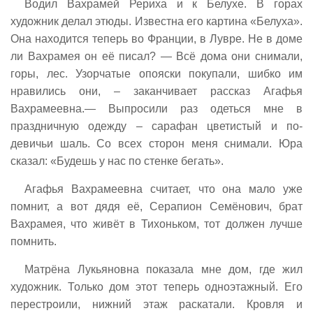
Водил Вахрамей Рериха и к Белухе. В горах
художник делал этюды. Известна его картина «Белуха».
Она находится теперь во Франции, в Лувре. Не в доме
ли Вахрамея он её писал? — Всё дома они снимали,
горы, лес. Узорчатые опояски покупали, шибко им
нравились они, – заканчивает рассказ Агафья
Вахрамеевна.— Выпросили раз одеться мне в
праздничную одежду – сарафан цветистый и по-
девичьи шаль. Со всех сторон меня снимали. Юра
сказал: «Будешь у нас по стенке бегать».
Агафья Вахрамеевна считает, что она мало уже
помнит, а вот дядя её, Серапион Семёнович, брат
Вахрамея, что живёт в Тихоньком, тот должен лучше
помнить.
Матрёна Лукьяновна показала мне дом, где жил
художник. Только дом этот теперь одноэтажный. Его
перестроили, нижний этаж раскатали. Кровля и