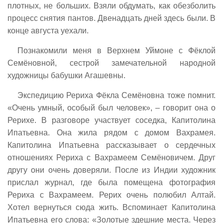
плотных, не больших. Взяли обдумать, как обезболить
процесс снятия пантов. Двенадцать дней здесь были. В
конце августа уехали.
Познакомили меня в Верхнем Уймоне с Фёклой
Семёновной, сестрой замечательной народной
художницы бабушки Агашевны.
Экспедицию Рериха Фёкла Семёновна тоже помнит.
«Очень умный, особый был человек», – говорит она о
Рерихе. В разговоре участвует соседка, Капитолина
Ипатьевна. Она жила рядом с домом Вахрамея.
Капитолина Ипатьевна рассказывает о сердечных
отношениях Рериха с Вахрамеем Семёновичем. Друг
другу они очень доверяли. После из Индии художник
прислал журнал, где была помещена фотография
Рериха с Вахрамеем. Рерих очень полюбил Алтай.
Хотел вернуться сюда жить. Вспоминает Капитолина
Ипатьевна его слова: «Золотые здешние места. Через