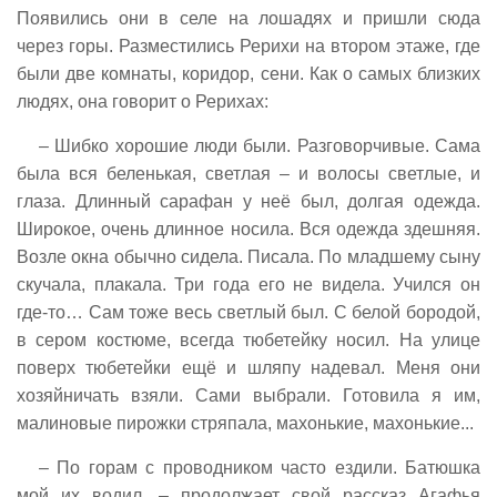
Появились они в селе на лошадях и пришли сюда
через горы. Разместились Рерихи на втором этаже, где
были две комнаты, коридор, сени. Как о самых близких
людях, она говорит о Рерихах:
– Шибко хорошие люди были. Разговорчивые. Сама
была вся беленькая, светлая – и волосы светлые, и
глаза. Длинный сарафан у неё был, долгая одежда.
Широкое, очень длинное носила. Вся одежда здешняя.
Возле окна обычно сидела. Писала. По младшему сыну
скучала, плакала. Три года его не видела. Учился он
где-то… Сам тоже весь светлый был. С белой бородой,
в сером костюме, всегда тюбетейку носил. На улице
поверх тюбетейки ещё и шляпу надевал. Меня они
хозяйничать взяли. Сами выбрали. Готовила я им,
малиновые пирожки стряпала, махонькие, махонькие...
– По горам с проводником часто ездили. Батюшка
мой их водил, – продолжает свой рассказ Агафья