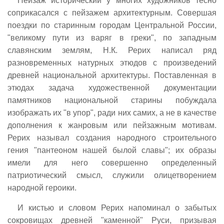
Пейзаж исторический у многих художников тесно
соприкасался с пейзажем архитектурным. Совершая
поездки по старинным городам Центральной России,
"великому пути из варяг в греки", по западным
славянским землям, Н.К. Рерих написал ряд
разновременных натурных этюдов с произведений
древней национальной архитектуры. Поставленная в
этюдах задача художественной документации
памятников национальной старины побуждала
изображать их "в упор", ради них самих, а не в качестве
дополнения к жанровым или пейзажным мотивам.
Рерих называл создания народного строительного
гения "пантеоном нашей былой славы"; их образы
имели для него совершенно определенный
патриотический смысл, служили олицетворением
народной героики.
И кистью и словом Рерих напоминал о забытых
сокровищах древней "каменной" Руси, призывая