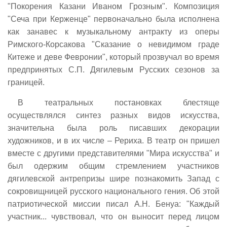
"Покорения Казани Иваном Грозным". Композиция
"Сеча при Керженце" первоначально была исполнена
как занавес к музыкальному антракту из оперы
Римского-Корсакова "Сказание о невидимом граде
Китеже и деве Февронии", который прозвучал во время
предпринятых С.П. Дягилевым Русских сезонов за
границей.
В театральных постановках блестяще
осуществлялся синтез разных видов искусства,
значительна была роль писавших декорации
художников, и в их числе – Рериха. В театр он пришел
вместе с другими представителями "Мира искусства" и
был одержим общим стремлением участников
дягилевской антрепризы шире познакомить Запад с
сокровищницей русского национального гения. Об этой
патриотической миссии писал А.Н. Бенуа: "Каждый
участник... чувствовал, что он выносит перед лицом