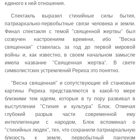
единого к ней отношения.
Спектакль выразил стихийные силы бытия,
патриархально-первобытные связи человека и земли.
Финал спектакля с темой "священной жертвы" был
созвучен настроениям времени, ибо "Весна
священная" ставилась за год до первой мировой
войны и, как известно, в своем начальном замысле
имела название "Священная жертва". В свете
символистских устремлений Рериха это понятно.
"Весна священная" и сопутствующие ей станковые
картины Рериха представляются в какой-то мере
близкими тем идеям, которые в ту пору развивал в
выступлении "Стихия и культура" Блок. Отмечая
глубокий разрыв части современной ему
интеллигенции с народом, Блок вспоминал о
"стихийных людях", тех, что сохранили патриархальную
близость к земле, первобытный пантеизм