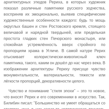
архитектурных этюдов Рериха, в которых художник
показал различные памятники русского зодчества,
восприняв их эмоционально, выявив специфические
художественные особенности каждого: будь то мощь
округлых башен и стен Ростовского кремля, стоящего
величавой и нарядной твердыней, или предельная
простота гладких стен Печорского монастыря, или
спокойная устремлённость вверх стройного по
пропорциям храма в Угличе. В самой натуре Рерих
отыскивает колористически-живописный ключ
памятника, такого, каким он дошёл до нас через века. В
изображении архитектуры Рериху присуще чувство
монументальности, материальности, тяжести или
лёгкости пропорций, декоративности целого.
Чувство и понимание "стиля эпохи" – это то новое,
что вносят Рерих и его современники в искусство. Так,
Билибин писал: "Большинство не умеет обращаться со