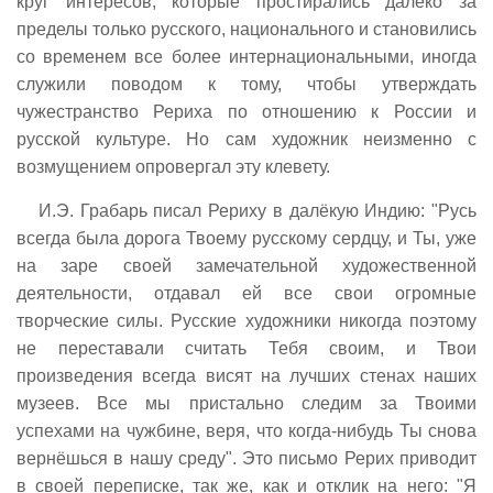
круг интересов, которые простирались далеко за
пределы только русского, национального и становились
со временем все более интернациональными, иногда
служили поводом к тому, чтобы утверждать
чужестранство Рериха по отношению к России и
русской культуре. Но сам художник неизменно с
возмущением опровергал эту клевету.
И.Э. Грабарь писал Рериху в далёкую Индию: "Русь
всегда была дорога Твоему русскому сердцу, и Ты, уже
на заре своей замечательной художественной
деятельности, отдавал ей все свои огромные
творческие силы. Русские художники никогда поэтому
не переставали считать Тебя своим, и Твои
произведения всегда висят на лучших стенах наших
музеев. Все мы пристально следим за Твоими
успехами на чужбине, веря, что когда-нибудь Ты снова
вернёшься в нашу среду". Это письмо Рерих приводит
в своей переписке, так же, как и отклик на него: "Я