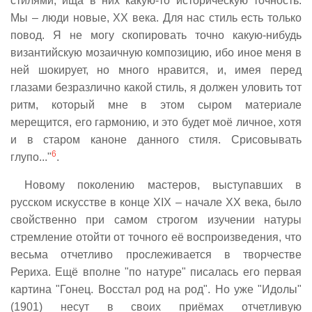
стилями, ища в них какую-то историческую точность.
Мы – люди новые, XX века. Для нас стиль есть только
повод. Я не могу скопировать точно какую-нибудь
византийскую мозаичную композицию, ибо иное меня в
ней шокирует, но много нравится, и, имея перед
глазами безразлично какой стиль, я должен уловить тот
ритм, который мне в этом сыром материале
мерещится, его гармонию, и это будет моё личное, хотя
и в старом каноне данного стиля. Срисовывать
6
глупо..."
.
Новому поколению мастеров, выступавших в
русском искусстве в конце XIX – начале XX века, было
свойственно при самом строгом изучении натуры
стремление отойти от точного её воспроизведения, что
весьма отчетливо прослеживается в творчестве
Рериха. Ещё вполне "по натуре" писалась его первая
картина "Гонец. Восстал род на род". Но уже "Идолы"
(1901) несут в своих приёмах отчетливую