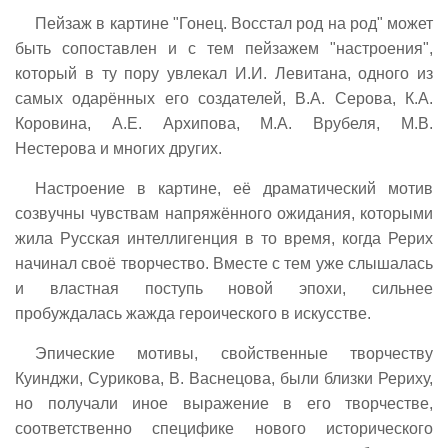
Пейзаж в картине "Гонец. Восстал род на род" может
быть сопоставлен и с тем пейзажем "настроения",
который в ту пору увлекал И.И. Левитана, одного из
самых одарённых его создателей, В.А. Серова, К.А.
Коровина, А.Е. Архипова, М.А. Врубеля, М.В.
Нестерова и многих других.
Настроение в картине, её драматический мотив
созвучны чувствам напряжённого ожидания, которыми
жила Русская интеллигенция в то время, когда Рерих
начинал своё творчество. Вместе с тем уже слышалась
и властная поступь новой эпохи, сильнее
пробуждалась жажда героического в искусстве.
Эпические мотивы, свойственные творчеству
Куинджи, Сурикова, В. Васнецова, были близки Рериху,
но получали иное выражение в его творчестве,
соответственно специфике нового исторического