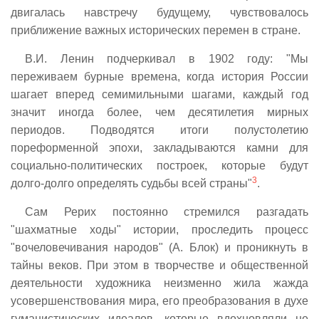
двигалась навстречу будущему, чувствовалось
приближение важных исторических перемен в стране.
В.И. Ленин подчеркивал в 1902 году: "Мы
переживаем бурные времена, когда история России
шагает вперед семимильными шагами, каждый год
значит иногда более, чем десятилетия мирных
периодов. Подводятся итоги полустолетию
пореформенной эпохи, закладываются камни для
социально-политических построек, которые будут
3
долго-долго определять судьбы всей страны"
.
Сам Рерих постоянно стремился разгадать
"шахматные ходы" истории, проследить процесс
"вочеловечивания народов" (А. Блок) и проникнуть в
тайны веков. При этом в творчестве и общественной
деятельности художника неизменно жила жажда
усовершенствования мира, его преобразования в духе
гуманистических идеалов, которые вдохновляли не