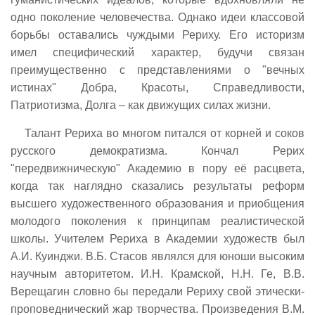
одно поколение человечества. Однако идеи классовой
борьбы оставались чуждыми Рериху. Его историзм
имел специфический характер, будучи связан
преимущественно с представлениями о "вечных
истинах" Добра, Красоты, Справедливости,
Патриотизма, Долга – как движущих силах жизни.
Талант Рериха во многом питался от корней и соков
русского демократизма. Кончал Рерих
"передвижническую" Академию в пору её расцвета,
когда так наглядно сказались результаты реформ
высшего художественного образования и приобщения
молодого поколения к принципам реалистической
школы. Учителем Рериха в Академии художеств был
А.И. Куинджи. В.Б. Стасов являлся для юноши высоким
научным авторитетом. И.Н. Крамской, Н.Н. Ге, В.В.
Верещагин словно бы передали Рериху свой этически-
проповеднический жар творчества. Произведения В.М.