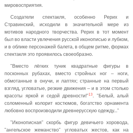
мировосприятия.
Создатели спектакля, особенно Рерих и
Стравинский, исходили в значительной мере из
мотивов народного творчества. Рерих в тот момент
был во власти увлечения русской иконописью и лубком,
и в облике персонажей балета, в общем ритме, формах
спектакля это проявилось своеобразно.
"Вместо лёгких туник квадратные фигуры в
посконных рубахах, вместо стройных ног – ноги,
обмотанные в онучи, и лаптях; странные на первый
взгляд, угловатые, резкие движения – и в этом столько
13
красоты яркой и седой древности!"
. "Белый, алый
соломенный колорит костюмов, богатство орнамента
любовно воспроизводили древнерусскую одежду..."
"Иконописная" скорбь фигур девичьего хоровода,
"ангельское жеманство" угловатых жестов, как на