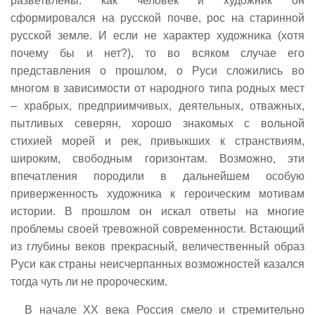
разветвлены: как человек и художник он
сформировался на русской почве, рос на старинной
русской земле. И если не характер художника (хотя
почему бы и нет?), то во всяком случае его
представления о прошлом, о Руси сложились во
многом в зависимости от народного типа родных мест
– храбрых, предприимчивых, деятельных, отважных,
пытливых северян, хорошо знакомых с вольной
стихией морей и рек, привыкших к странствиям,
широким, свободным горизонтам. Возможно, эти
впечатления породили в дальнейшем особую
приверженность художника к героическим мотивам
истории. В прошлом он искал ответы на многие
проблемы своей тревожной современности. Встающий
из глубины веков прекрасный, величественный образ
Руси как страны неисчерпанных возможностей казался
тогда чуть ли не пророческим.
В начале XX века Россия смело и стремительно