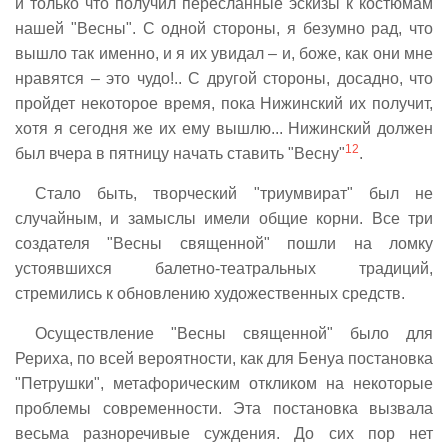
и только что получил пересланные эскизы к костюмам
нашей "Весны". С одной стороны, я безумно рад, что
вышло так именно, и я их увидал – и, боже, как они мне
нравятся – это чудо!.. С другой стороны, досадно, что
пройдет некоторое время, пока Нижинский их получит,
хотя я сегодня же их ему вышлю... Нижинский должен
12
был вчера в пятницу начать ставить "Весну"
.
Стало быть, творческий "триумвират" был не
случайным, и замыслы имели общие корни. Все три
создателя "Весны священной" пошли на ломку
устоявшихся балетно-театральных традиций,
стремились к обновлению художественных средств.
Осуществление "Весны священной" было для
Рериха, по всей вероятности, как для Бенуа постановка
"Петрушки", метафорическим откликом на некоторые
проблемы современности. Эта постановка вызвала
весьма разноречивые суждения. До сих пор нет