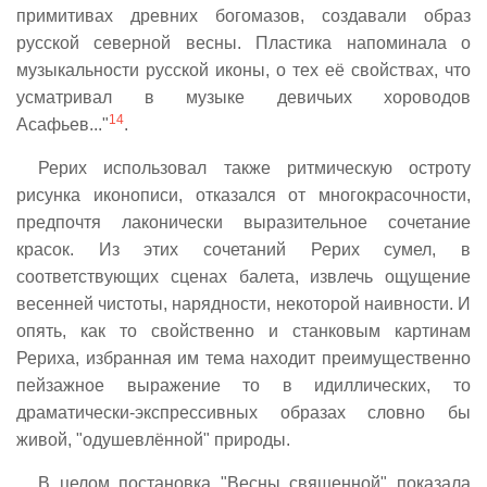
примитивах древних богомазов, создавали образ
русской северной весны. Пластика напоминала о
музыкальности русской иконы, о тех её свойствах, что
усматривал в музыке девичьих хороводов
14
Асафьев..."
.
Рерих использовал также ритмическую остроту
рисунка иконописи, отказался от многокрасочности,
предпочтя лаконически выразительное сочетание
красок. Из этих сочетаний Рерих сумел, в
соответствующих сценах балета, извлечь ощущение
весенней чистоты, нарядности, некоторой наивности. И
опять, как то свойственно и станковым картинам
Рериха, избранная им тема находит преимущественно
пейзажное выражение то в идиллических, то
драматически-экспрессивных образах словно бы
живой, "одушевлённой" природы.
В целом постановка "Весны священной" показала