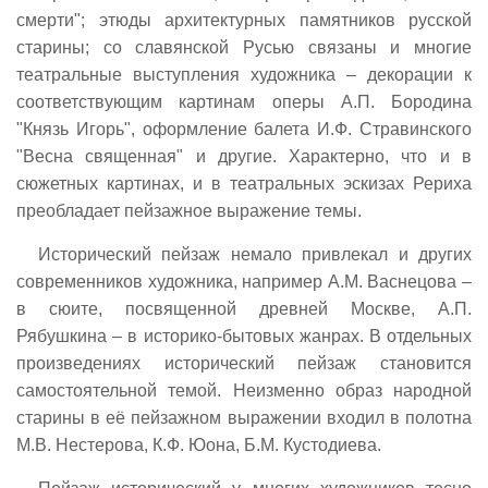
смерти"; этюды архитектурных памятников русской
старины; со славянской Русью связаны и многие
театральные выступления художника – декорации к
соответствующим картинам оперы А.П. Бородина
"Князь Игорь", оформление балета И.Ф. Стравинского
"Весна священная" и другие. Характерно, что и в
сюжетных картинах, и в театральных эскизах Рериха
преобладает пейзажное выражение темы.
Исторический пейзаж немало привлекал и других
современников художника, например А.М. Васнецова –
в сюите, посвященной древней Москве, А.П.
Рябушкина – в историко-бытовых жанрах. В отдельных
произведениях исторический пейзаж становится
самостоятельной темой. Неизменно образ народной
старины в её пейзажном выражении входил в полотна
М.В. Нестерова, К.Ф. Юона, Б.М. Кустодиева.