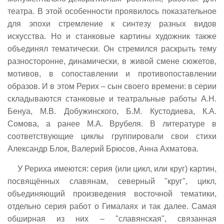
театра. В этой особенности проявилось показательное
для эпохи стремление к синтезу разных видов
искусства. Но и станковые картины художник также
объединял тематически. Он стремился раскрыть тему
разносторонне, динамически, в живой смене сюжетов,
мотивов, в сопоставлении и противопоставлении
образов. И в этом Рерих – сын своего времени: в серии
складываются станковые и театральные работы А.Н.
Бенуа, М.В. Добужинского, Б.М. Кустодиева, К.А.
Сомова, а ранее М.А. Врубеля. В литературе в
соответствующие циклы группировали свои стихи
Александр Блок, Валерий Брюсов, Анна Ахматова.
У Рериха имеются: серия (или цикл, или круг) картин,
посвящённых славянам, северный "круг", цикл,
объединяющий произведения восточной тематики,
отдельно серия работ о Гималаях и так далее. Самая
обширная из них – "славянская", связанная