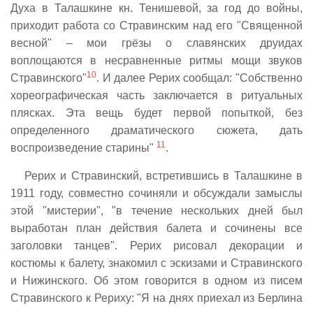
Духа в Талашкине кн. Тенишевой, за год до войны,
приходит работа со Стравинским над его "Священной
весной" – мои грёзы о славянских друидах
воплощаются в несравненные ритмы мощи звуков
10
Стравинского"
. И далее Рерих сообщал: "Собственно
хореографическая часть заключается в ритуальных
плясках. Эта вещь будет первой попыткой, без
определенного драматического сюжета, дать
11
воспроизведение старины"
.
Рерих и Стравинский, встретившись в Талашкине в
1911 году, совместно сочиняли и обсуждали замыслы
этой "мистерии", "в течение нескольких дней был
выработан план действия балета и сочинены все
заголовки танцев". Рерих рисовал декорации и
костюмы к балету, знакомил с эскизами и Стравинского
и Нижинского. Об этом говорится в одном из писем
Стравинского к Рериху: "Я на днях приехал из Берлина