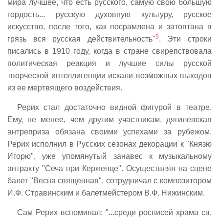
мира лучшее, что есть русского, самую свою большую
гордость... русскую духовную культуру, русское
искусство, после того, как посрамлена и затоптана в
9
грязь вся русская действительность"
. Эти строки
писались в 1910 году, когда в стране свирепствовала
политическая реакция и лучшие силы русской
творческой интеллигенции искали возможных выходов
из ее мертвящего воздействия.
Рерих стал достаточно видной фигурой в театре.
Ему, не менее, чем другим участникам, дягилевская
антреприза обязана своими успехами за рубежом.
Рерих исполнил в Русских сезонах декорации к "Князю
Игорю", уже упомянутый занавес к музыкальному
антракту "Сеча при Керженце". Осуществляя на сцене
балет "Весна священная", сотрудничал с композитором
И.Ф. Стравинским и балетмейстером В.Ф. Нижинским.
Сам Рерих вспоминал: "...среди росписей храма св.