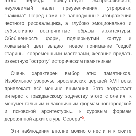
этого периода присутствует экспрессивность,
неуловимый налет преувеличения, утрировки,
"нажима". Перед нами не равнодушные изображения
честного рисовальщика, а глубоко эмоционально и
субъективно воспринятые образы архитектуры.
Обобщенность форм, подчеркнутый контур и
локальный цвет выдают новое понимание "седой
старины" современными мастерами, желание придать
известную "остроту" историческим памятникам.
Очень характерен выбор этих памятников.
Изобильное узорочье ярославских церквей XVII века
привлекает всё меньше внимания. Зато возрастает
интерес к гражданскому зодчеству этого столетия, к
монументальным и лаконичным формам новгородской
и псковской архитектуры... к суровым формам
5
деревянной архитектуры Севера"
.
Эти наблюдения вполне можно отнести и к сюите