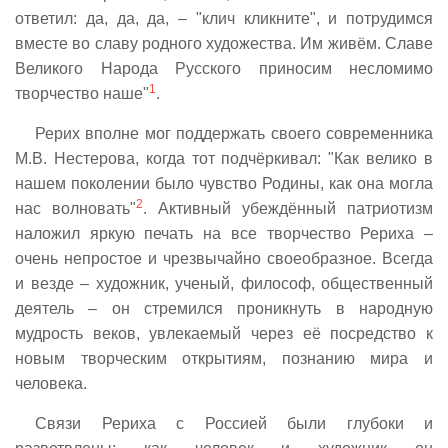
ответил: да, да, да, – "клич кликните", и потрудимся
вместе во славу родного художества. Им живём. Славе
Великого Народа Русского приносим несломимо
1
творчество наше"
.
Рерих вполне мог поддержать своего современника
М.В. Нестерова, когда тот подчёркивал: "Как велико в
нашем поколении было чувство Родины, как она могла
2
нас волновать"
. Активный убеждённый патриотизм
наложил яркую печать на все творчество Рериха –
очень непростое и чрезвычайно своеобразное. Всегда
и везде – художник, ученый, философ, общественный
деятель – он стремился проникнуть в народную
мудрость веков, увлекаемый через её посредство к
новым творческим открытиям, познанию мира и
человека.
Связи Рериха с Россией были глубоки и