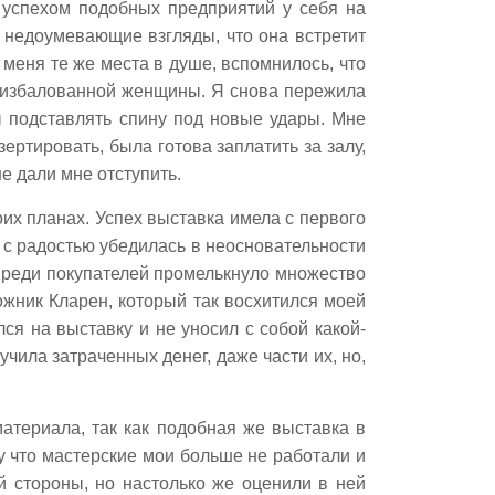
а успехом подобных предприятий у себя на
, недоумевающие взгляды, что она встретит
 меня те же места в душе, вспомнилось, что
и избалованной женщины. Я снова пережила
ы подставлять спину под новые удары. Мне
ертировать, была готова заплатить за залу,
е дали мне отступить.
их планах. Успех выставка имела с первого
я с радостью убедилась в неосновательности
Среди покупателей промелькнуло множество
ожник Кларен, который так восхитился моей
ся на выставку и не уносил с собой какой-
учила затраченных денег, даже части их, но,
атериала, так как подобная же выставка в
у что мастерские мои больше не работали и
й стороны, но настолько же оценили в ней