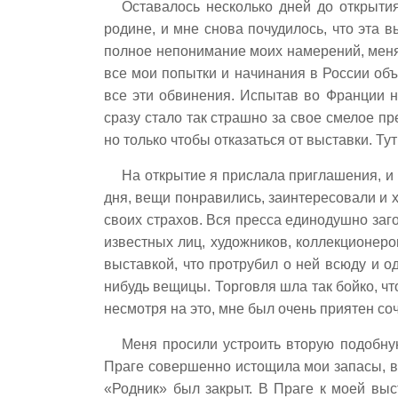
Оставалось несколько дней до открыти
родине, и мне снова почудилось, что эта 
полное непонимание моих намерений, меня с
все мои попытки и начинания в России об
все эти обвинения. Испытав во Франции н
сразу стало так страшно за свое смелое пр
но только чтобы отказаться от выставки. Т
На открытие я прислала приглашения, и
дня, вещи понравились, заинтересовали и х
своих страхов. Вся пресса единодушно за
известных лиц, художников, коллекционеро
выставкой, что протрубил о ней всюду и о
нибудь вещицы. Торговля шла так бойко, что
несмотря на это, мне был очень приятен с
Меня просили устроить вторую подобную
Праге совершенно истощила мои запасы, во
«Родник» был закрыт. В Праге к моей выс