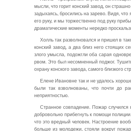
мысли, что горит конский завод, он страшно
задыхаясь, бросились на зарево. Видя, что 
его руку, и мы торжественно под руку приб
драматические моменты нередко проскаль
Холль так разволновался и пришел в такой
конский завод, а два близ него стоящих 
злого умысла, подожгли оба сарая одновр
рвом. Это был несомненный поджог. Тушить
охрану конского завода, самого близкого ст
Елене Ивановне так и не удалось хороше
были так взволнованы, что почти до ра
неприятностью.
Странное совпадение. Пожар случился 
добровольно прибегнуть к помощи полиции.
что это вредный человек. Настроение вооб
больше из молодежи, стояли вокруг пожар