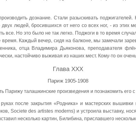
производить дознание. Стали разыскивать поджигателей.
 двух людей, бросившихся от него со всех ног, - из этих 
ь все. Но это было не так легко. Поджоги в то время случа
время. Каждый вечер, сидя на балконе, мы замечали зарево 
енника, отца Владимира Дьяконова, преподавателя флё
чески, настойчиво выживая из наших мест. Кому-то он очень 
Глава XXX
Париж 1905-1908
зать Парижу талашкинские произведения и познакомить его 
руках после закрытия «Родника» и мастерских вышивки 
, Societe des artistes moderns) и устроила выставку, но
ыставил несколько картин, Билибина, приславшего нескольк