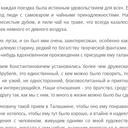
 каждая поездка была истинным удовольствием для всех. 
ред люди с самоваром и чайными принадлежностями. На
есистым дубом, и пили чай на траве, что всегда казало
ев немного от дивного воздуха.
х лугах, и он был ими очень заинтересован, особенно ка
лекую старину, редкий по богатству творческой фантазии. 
ом-нибудь вдохновенном произведении с присущим ему талан
аем Константиновичем установились более чем дружеские
Врубеля, это единственный, с кем можно было говорить, по
 не узкий, не односторонний, благовоспитанный и прият
 интересующийся. Наши отношения - это братство, сродств
ругу так, как мы с ним, то много в жизни можно было бы сде
иновичу такой прием в Талашкине, чтобы оно ему понравил
не хотелось, чтобы ему тут было хорошо, и втайне я надеял
бщения с человеком, живущим одними со мной художеств
сю жизнь мечтала с кем-нибудь знающим покопаться в дре