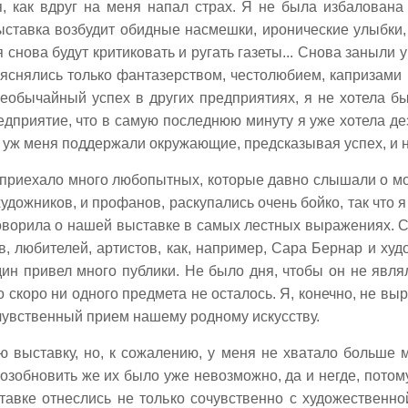
я, как вдруг на меня напал страх. Я не была избалован
выставка возбудит обидные насмешки, иронические улыбки
нова будут критиковать и ругать газеты... Снова заныли у
ъяснялись только фантазерством, честолюбием, капризам
еобычайный успех в других предприятиях, я не хотела б
едприятие, что в самую последнюю минуту я уже хотела дез
ут уж меня поддержали окружающие, предсказывая успех, и н
 приехало много любопытных, которые давно слышали о мо
удожников, и профанов, раскупались очень бойко, так что 
говорила о нашей выставке в самых лестных выражениях. 
в, любителей, артистов, как, например, Сара Бернар и худ
дин привел много публики. Не было дня, чтобы он не являл
 скоро ни одного предмета не осталось. Я, конечно, не выр
очувственный прием нашему родному искусству.
 выставку, но, к сожалению, у меня не хватало больше м
зобновить же их было уже невозможно, да и негде, потом
тавке отнеслись не только сочувственно с художественно