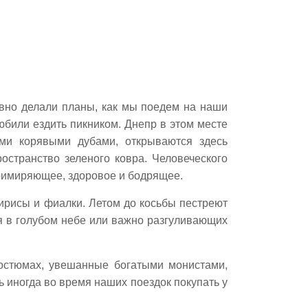
авно делали планы, как мы поедем на наши
юбили ездить пикником. Днепр в этом месте
ыми корявыми дубами, открываются здесь
остранство зеленого ковра. Человеческого
примиряющее, здоровое и бодрящее.
ирисы и фиалки. Летом до косьбы пестреют
я в голубом небе или важно разгуливающих
остюмах, увешанные богатыми монистами,
 иногда во время наших поездок покупать у