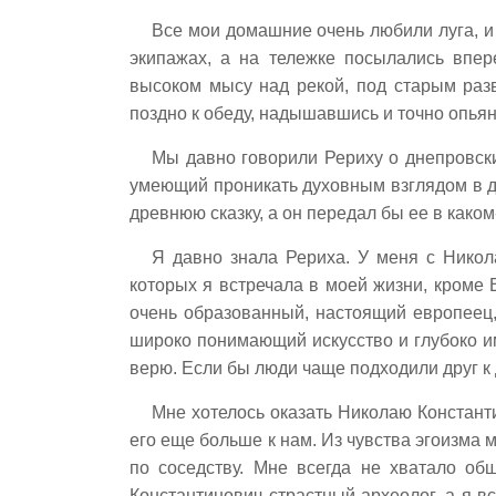
Все мои домашние очень любили луга, и
экипажах, а на тележке посылались впе
высоком мысу над рекой, под старым разв
поздно к обеду, надышавшись и точно опьян
Мы давно говорили Рериху о днепровски
умеющий проникать духовным взглядом в да
древнюю сказку, а он передал бы ее в как
Я давно знала Рериха. У меня с Никол
которых я встречала в моей жизни, кроме 
очень образованный, настоящий европеец,
широко понимающий искусство и глубоко им
верю. Если бы люди чаще подходили друг к д
Мне хотелось оказать Николаю Констант
его еще больше к нам. Из чувства эгоизма м
по соседству. Мне всегда не хватало о
Константинович страстный археолог, а я в