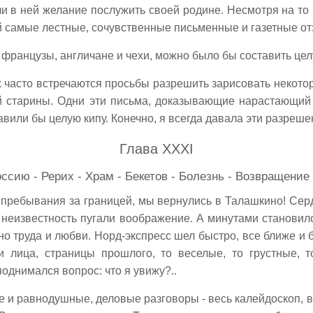
и в ней желание послужить своей родине. Несмотря на то ч
 самые лестные, сочувственные письменные и газетные о
ды французы, англичане и чехи, можно было бы составить це
ых часто встречаются просьбы разрешить зарисовать некото
й старины. Одни эти письма, доказывающие нарастающий
вили бы целую кипу. Конечно, я всегда давала эти разрешени
Глава XXXI
ссию - Рерих - Храм - Бекетов - Болезнь - Возвращение
т пребывания за границей, мы вернулись в Талашкино! Серд
х, неизвестность пугали воображение. А минутами становил
лено труда и любви. Норд-экспресс шел быстро, все ближе и
и лица, страницы прошлого, то веселые, то грустные, т
поднимался вопрос: что я увижу?..
ные и равнодушные, деловые разговоры - весь калейдоскоп