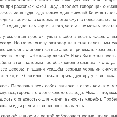
ила при раскопках какой-нибудь предмет, говорящий о жи
сило меня туда, куда только один Николай Константинови
дшие времена, о которых многие смутно подозревают, но 
т. Он один дает нам картины того, чего мы не можем восста
 утомленная дорогой, ушла к себе в десять часов, а м
еседе. Но мало-помалу разговор наш стал падать, мы с
тало светлеть, становиться все алее и принимать красноват
 кресла, говоря: «Не пожар ли это?» И как бы в ответ посл
абили в гонг, которым нас обыкновенно сзывают к столу...
и все деревья и здания усадьбы резкими черными силуэт
ятении, все бросились бежать, крича друг другу: «Где пожа
ялась. Переловив всех собак, заперла в своей комнате, ч
нулась, горело в стороне конского завода. Мысль, что, мо
а, хоть с опасностью для жизни, выносить жеребят. Пробе
олжали идти рядом, ослепленные пламенем.
 свои обязанности с редкой добросовестностью, преданны