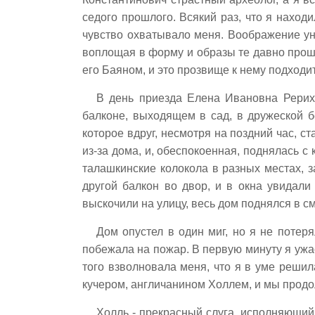
седого прошлого. Всякий раз, что я наход
чувство охватывало меня. Воображение уно
воплощая в форму и образы те давно проше
его Баяном, и это прозвище к нему подходи
В день приезда Елена Ивановна Рерих,
балконе, выходящем в сад, в дружеской б
которое вдруг, несмотря на поздний час, с
из-за дома, и, обеспокоенная, поднялась с
талашкинские колокола в разных местах, з
другой балкон во двор, и в окна увидал
выскочили на улицу, весь дом поднялся в см
Дом опустел в один миг, но я не потер
побежала на пожар. В первую минуту я ужас
того взволновала меня, что я в уме решил
кучером, англичанином Холлем, и мы прод
Холль - прекрасный слуга, исполняющий