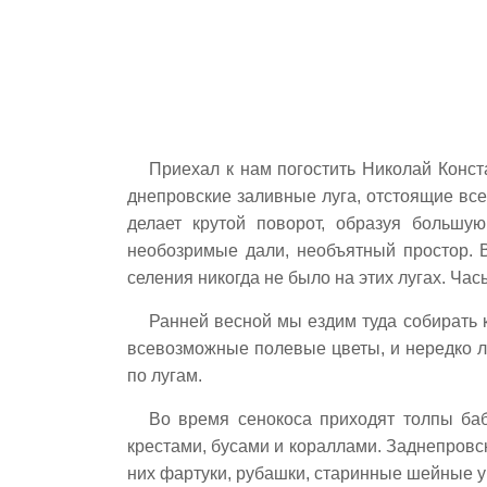
Приехал к нам погостить Николай Конст
днепровские заливные луга, отстоящие все
делает крутой поворот, образуя большу
необозримые дали, необъятный простор. В
селения никогда не было на этих лугах. Ч
Ранней весной мы ездим туда собирать 
всевозможные полевые цветы, и нередко л
по лугам.
Во время сенокоса приходят толпы ба
крестами, бусами и кораллами. Заднепровс
них фартуки, рубашки, старинные шейные ук