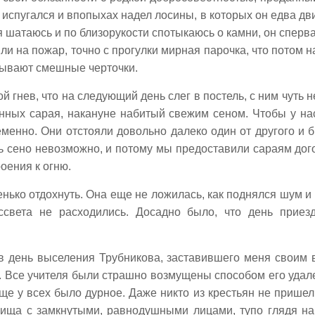
 испугался и впопыхах надел лосины, в которых он едва дв
я шатаюсь и по близорукости спотыкаюсь о камни, он сперв
ыли на пожар, точно с прогулки мирная парочка, что потом 
зывают смешные черточки.
 гнев, что на следующий день слег в постель, с ним чуть не
сенных сарая, накануне набитый свежим сеном. Чтобы у на
еменно. Они отстояли довольно далеко один от другого и 
 сено невозможно, и потому мы предоставили сараям дого
роения к огню.
нько отдохнуть. Она еще не ложилась, как поднялся шум и 
ссвета не расходились. Досадно было, что день приез
в день выселения Трубникова, заставившего меня своим
 Все учителя были страшно возмущены способом его удале
ще у всех было дурное. Даже никто из крестьян не пришел 
ища с замкнутыми, равнодушными лицами, тупо глядя на 