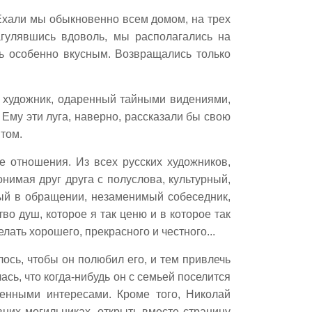
Ехали мы обыкновенно всем домом, на трех
гулявшись вдоволь, мы располагались на
сь особенно вкусным. Возвращались только
к художник, одаренный тайными видениями,
Ему эти луга, наверно, рассказали бы свою
том.
 отношения. Из всех русских художников,
нимая друг друга с полуслова, культурный,
ный в обращении, незаменимый собеседник,
о душ, которое я так ценю и в которое так
лать хорошего, прекрасного и честного...
ось, чтобы он полюбил его, и тем привлечь
ась, что когда-нибудь он с семьей поселится
енными интересами. Кроме того, Николай
вних могильниках, открыть вместе страницу