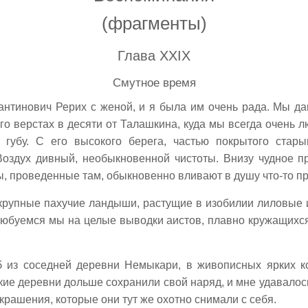
(фрагменты)
Глава XXIX
Смутное время
антинович Рерих с женой, и я была им очень рада. Мы д
го верстах в десяти от Талашкина, куда мы всегда очень л
ю губу. С его высокого берега, частью покрытого стар
оздух дивный, необыкновенной чистоты. Внизу чудное пр
асы, проведенные там, обыкновенно вливают в душу что-то 
крупные пахучие ландыши, растущие в изобилии лиловые 
юбуемся мы на целые выводки аистов, плавно кружащихс
б из соседней деревни Немыкари, в живописных ярких к
кие деревни дольше сохранили свой наряд, и мне удавалось
рашения, которые они тут же охотно снимали с себя.