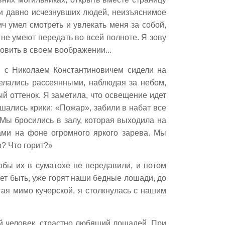
зни давно исчезнувших людей, неизъяснимое
ч умел смотреть и увлекать меня за собой,
не умеют передать во всей полноте. Я зову
новить в своем воображении...
ы с Николаем Константиновичем сидели на
делались рассеянными, наблюдая за небом,
ый оттенок. Я заметила, что освещение идет
ышались крики: «Пожар», забили в набат все
 Мы бросились в залу, которая выходила на
ами на фоне огромного яркого зарева. Мы
р? Что горит?»
тобы их в суматохе не передавили, и потом
жет быть, уже горят наши бедные лошади, до
гая мимо кучерской, я столкнулась с нашим
й человек, страстно любящий лошадей. При