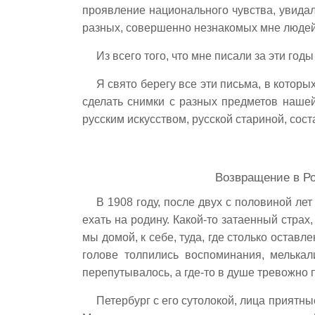
проявление национального чувства, увидал
разных, совершенно незнакомых мне людей
Из всего того, что мне писали за эти го
Я свято берегу все эти письма, в котор
сделать снимки с разных предметов наше
русским искусством, русской стариной, соста
Возвращение в Ро
В 1908 году, после двух с половиной ле
ехать на родину. Какой-то затаенный стра
мы домой, к себе, туда, где столько остав
голове толпились воспоминания, мелькал
перепутывалось, а где-то в душе тревожно 
Петербург с его сутолокой, лица прият