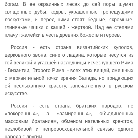
богам. В ее окраинных лесах до сей поры шумят
священные дубы, кедры, украшенные трепещущими
лоскутками, и перед ними стоят бедные, скромные,
глиняные чашки с кашей - жертвой. Над ее степями
плачут жалейки в честь древних божеств и героев.
Россия - есть страна византийских куполов,
церковного звона, синего ладана, которые несутся из
той великой и угасшей наследницы исчезнувшего Рима
- Византии, Второго Рима, - всех этих вещей, смешных
с меркантильной точки зрения Запада, но придающих
ей неслыханную красоту, запечатленную в русском
искусстве.
Россия - есть страна братских народов, не
«покоренных», а «замиренных», объединенных
массовым братанием, обменом нательных кре-стов,
незлобивой и непревосходительной связью одного
народа с другим.