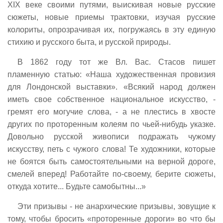
XIX веке своими путями, выискивая новые русские
сюжеты, новые приемы трактовки, изучая русские
колориты, опрозрачивая их, погружаясь в эту единую
стихию и русского быта, и русской природы.
В 1862 году тот же Вл. Вас. Стасов пишет
пламенную статью: «Наша художественная провизия
для Лондонской выставки». «Всякий народ должен
иметь свое собственное национальное искусство, -
гремят его могучие слова, - а не плестись в хвосте
других по проторенным колеям по чьей-нибудь указке.
Довольно русской живописи подражать чужому
искусству, петь с чужого слова! Те художники, которые
не боятся быть самостоятельными на верной дороге,
смелей вперед! Работайте по-своему, берите сюжеты,
откуда хотите... Будьте самобытны...»
Эти призывы - не анархические призывы, зовущие к
тому, чтобы бросить «проторенные дороги» во что бы