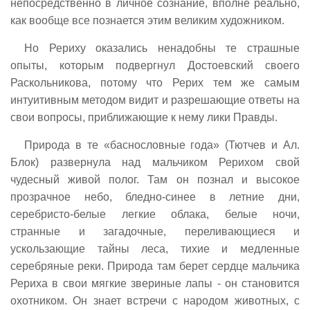
непосредственно в личное сознание, вполне реально,
как вообще все познается этим великим художником.
Но Рериху оказались ненадобны те страшные
опыты, которым подвергнул Достоевский своего
Раскольникова, потому что Рерих тем же самым
интуитивным методом видит и разрешающие ответы на
свои вопросы, приближающие к нему лики Правды.
Природа в те «баснословные года» (Тютчев и Ал.
Блок) развернула над мальчиком Рерихом свой
чудесный живой полог. Там он познал и высокое
прозрачное небо, бледно-синее в летние дни,
серебристо-белые легкие облака, белые ночи,
странные и загадочные, переливающиеся и
ускользающие тайны леса, тихие и медленные
серебряные реки. Природа там берет сердце мальчика
Рериха в свои мягкие звериные лапы - он становится
охотником. Он знает встречи с народом животных, с