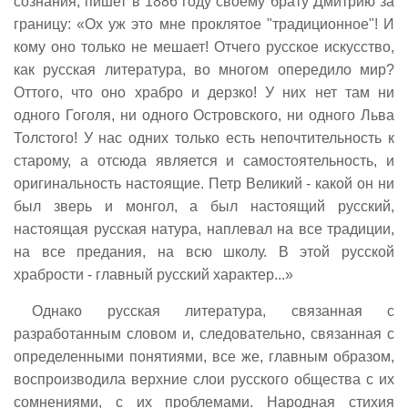
сознания, пишет в 1886 году своему брату Дмитрию за
границу: «Ох уж это мне проклятое "традиционное"! И
кому оно только не мешает! Отчего русское искусство,
как русская литература, во многом опередило мир?
Оттого, что оно храбро и дерзко! У них нет там ни
одного Гоголя, ни одного Островского, ни одного Льва
Толстого! У нас одних только есть непочтительность к
старому, а отсюда является и самостоятельность, и
оригинальность настоящие. Петр Великий - какой он ни
был зверь и монгол, а был настоящий русский,
настоящая русская натура, наплевал на все традиции,
на все предания, на всю школу. В этой русской
храбрости - главный русский характер...»
Однако русская литература, связанная с
разработанным словом и, следовательно, связанная с
определенными понятиями, все же, главным образом,
воспроизводила верхние слои русского общества с их
сомнениями, с их проблемами. Народная стихия