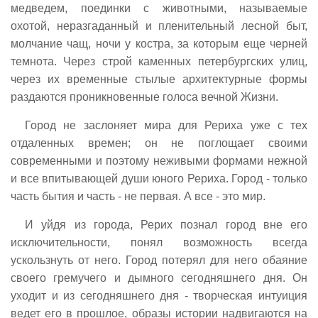
медведем, поединки с животными, называемые
охотой, неразгаданный и пленительный лесной быт,
молчание чащ, ночи у костра, за которым еще черней
темнота. Через строй каменных петербургских улиц,
через их временные стылые архитектурные формы
раздаются проникновенные голоса вечной Жизни.
Город не заслоняет мира для Рериха уже с тех
отдаленных времен; он не поглощает своими
современными и поэтому неживыми формами нежной
и все впитывающей души юного Рериха. Город - только
часть бытия и часть - не первая. А все - это мир.
И уйдя из города, Рерих познал город вне его
исключительности, понял возможность всегда
ускользнуть от него. Город потерял для него обаяние
своего гремучего и дымного сегодняшнего дня. Он
уходит и из сегодняшнего дня - творческая интуиция
ведет его в прошлое, образы истории надвигаются на