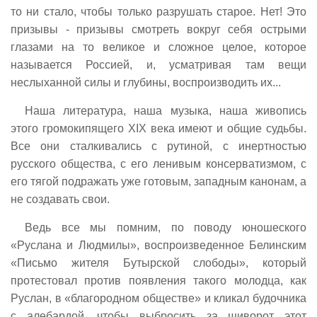
то ни стало, чтобы только разрушать старое. Нет! Это
призывы - призывы смотреть вокруг себя острыми
глазами на то великое и сложное целое, которое
называется Россией, и, усматривая там вещи
неслыханной силы и глубины, воспроизводить их...
Наша литература, наша музыка, наша живопись
этого громокипящего XIX века имеют и общие судьбы.
Все они сталкивались с рутиной, с инертностью
русского общества, с его ленивым консерватизмом, с
его тягой подражать уже готовым, западным канонам, а
не создавать свои.
Ведь все мы помним, по поводу юношеского
«Руслана и Людмилы», воспроизведенное Белинским
«Письмо жителя Бутырской слободы», который
протестовал против появления такого молодца, как
Руслан, в «благородном обществе» и кликал будочника
с алебардой, чтобы выбросить за шиворот этот